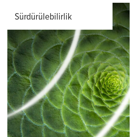
Sürdürülebilirlik
Artan sürdürülebilirlik talebini de
karşılayan etkili ürün çözümleri
bulmak her zaman kolay değildir. Her
iki hususu da tatmin eden ürünler ve
çözümler geliştirerek mühendisleri ve
tasarımcıları desteklemek için
buradayız.
Daha fazlası