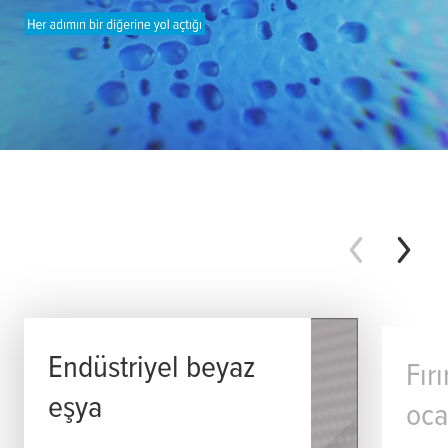
Endüstriyel beyaz
Fır
eşya
oca