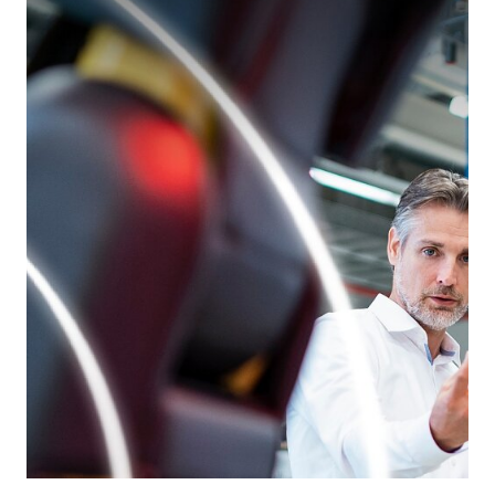
İşbirliğini her zaman ileriye dönük en
verimli yol olarak gördük. Bunun en
iyi örneklerinden biri, nelerin
mümkün olduğunu keşfetmek için
müşterilerimizin tasarım ekibiyle
birlikte çalıştığımız teknoloji
günlerimizdir.
Daha fazlası