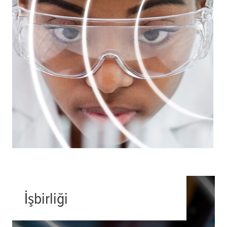
karşılamanın yeni yollarını
düşünüyoruz.
Daha fazlası
İşbirliği
Ortaklık,
tesa
'da DNA'mızda var.