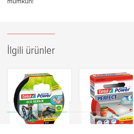
mümkün!
İlgili ürünler
tesa
® extra Power
tesa
® extra Power
Extra Power Eco Tamir
Kusursuz