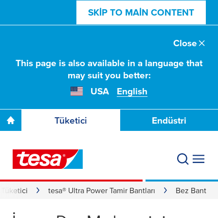
SKIP TO MAIN CONTENT
Close
This page is also available in a language that
may suit you better:
USA
English
Tüketici
Endüstri
Tüketici
tesa® Ultra Power Tamir Bantları
Bez Bant