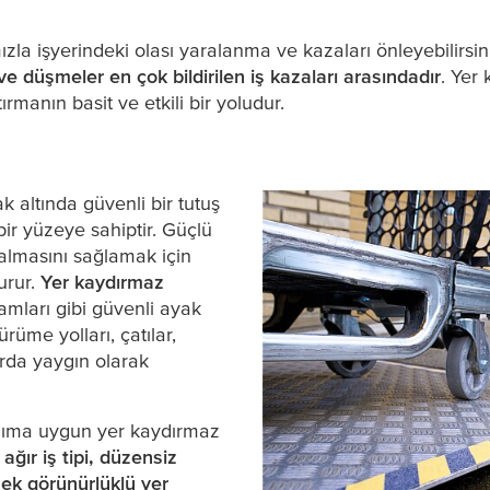
zla işyerindeki olası yaralanma ve kazaları önleyebilirsini
ve düşmeler en çok bildirilen iş kazaları arasındadır
. Yer
ırmanın basit ve etkili bir yoludur.
 altında güvenli bir tutuş
bir yüzeye sahiptir. Güçlü
kalmasını sağlamak için
urur.
Yer kaydırmaz
amları gibi güvenli ayak
üme yolları, çatılar,
rda yaygın olarak
anıma uygun yer kaydırmaz
ağır iş tipi, düzensiz
ek görünürlüklü yer