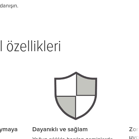
danışın.
özellikleri
aymaya
Dayanıklı ve sağlam
Zor
uyg