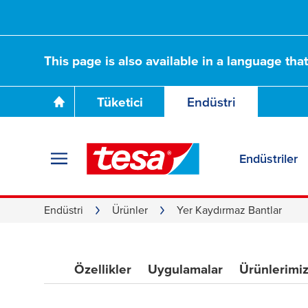
This page is also available in a language tha
Tüketici
Endüstri
Endüstriler
Endüstri için
Endüstri
Ürünler
Yer Kaydırmaz Bantlar
yer kaydırmaz ba
Özellikler
Uygulamalar
Ürünlerimi