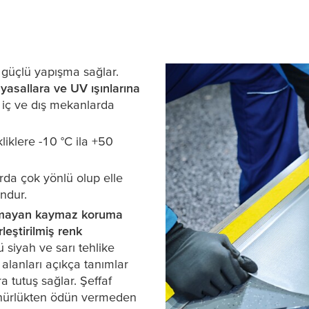
e güçlü yapışma sağlar.
yasallara ve UV ışınlarına
 iç ve dış mekanlarda
kliklere -10 °C ila +50
da çok yönlü olup elle
ndur.
tmayan kaymaz koruma
rleştirilmiş renk
 siyah ve sarı tehlike
 alanları açıkça tanımlar
a tutuş sağlar. Şeffaf
rünürlükten ödün vermeden