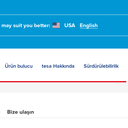
t may suit you better:
USA
English
Ürün bulucu
tesa Hakkında
Sürdürülebilirlik
nt
z
Bize ulaşın