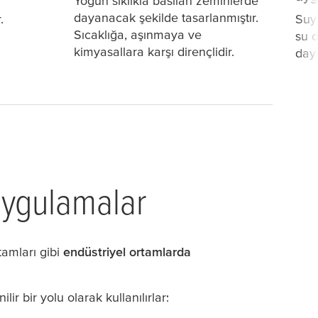
Yoğun sıklıkla basılan zeminlerde
dayanacak şekilde tasarlanmıştır.
.
Suy
Sıcaklığa, aşınmaya ve
su d
kimyasallara karşı dirençlidir.
daya
 uygulamalar
tamları gibi
endüstriyel ortamlarda
 bir yolu olarak kullanılırlar: