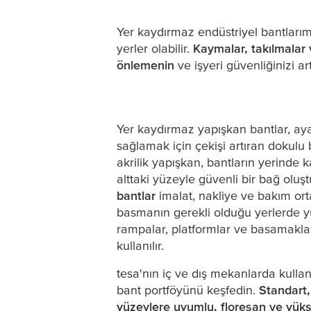
Yer kaydırmaz endüstriyel bantlarımı
yerler olabilir.
K
aymalar, takılmalar 
önlemenin
ve işyeri güvenliğinizi art
Yer kaydırmaz yapışkan bantlar, ayak
sağlamak için çekişi artıran dokulu 
akrilik yapışkan, bantların yerinde 
alttaki yüzeyle güvenli bir bağ oluşt
bantlar
imalat, nakliye ve bakım ort
basmanın gerekli olduğu yerlerde yür
rampalar, platformlar ve basamakla
kullanılır.
tesa
'nın iç ve dış mekanlarda kull
bant portföyünü keşfedin.
Standart, 
yüzeylere uyumlu, floresan ve yüks