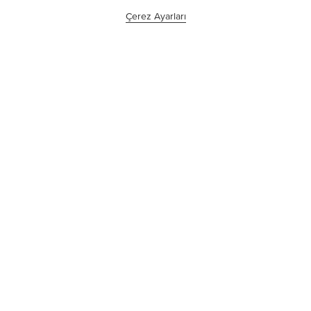
Çerez Ayarları
©tesa SE - Bir Beiersdorf Şirketi