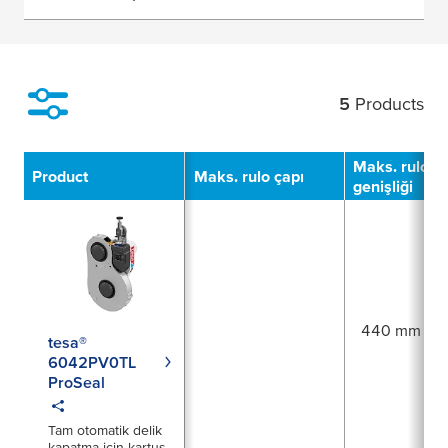
5
Products
Filter
Maks. rulo
Product
Maks. rulo çapı
genişliği
440 mm
tesa®
6042PV0TL
ProSeal
Tam otomatik delik
kapatma için kartuş