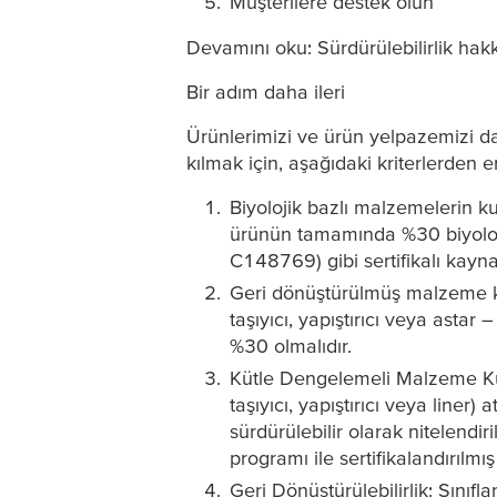
Müşterilere destek olun
Devamını oku: Sürdürülebilirlik hak
Bir adım daha ileri
Ürünlerimizi ve ürün yelpazemizi dah
kılmak için, aşağıdaki kriterlerden e
Biyolojik bazlı malzemelerin k
ürünün tamamında %30 biyolojik
C148769) gibi sertifikalı kayna
Geri dönüştürülmüş malzeme kull
taşıyıcı, yapıştırıcı veya ast
%30 olmalıdır.
Kütle Dengelemeli Malzeme Kull
taşıyıcı, yapıştırıcı veya lin
sürdürülebilir olarak nitelendi
programı ile sertifikalandırılmış
Geri Dönüştürülebilirlik: Sın