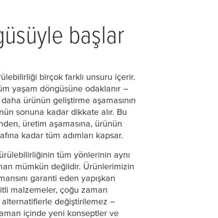
güsüyle başlar
ebilirliği birçok farklı unsuru içerir.
tüm yaşam döngüsüne odaklanır –
ını daha ürünün geliştirme aşamasının
ün sonuna kadar dikkate alır. Bu
nden, üretim aşamasına, ürünün
afına kadar tüm adımları kapsar.
rülebilirliğinin tüm yönlerinin aynı
aman mümkün değildir. Ürünlerimizin
rmansını garanti eden yapışkan
itli malzemeler, çoğu zaman
lternatiflerle değiştirilemez –
aman içinde yeni konseptler ve