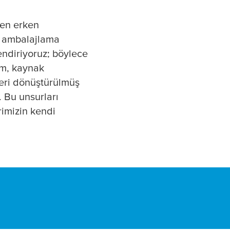
 en erken
ve ambalajlama
endiriyoruz; böylece
şım, kaynak
geri dönüştürülmüş
 Bu unsurları
rimizin kendi