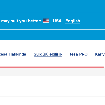
t may suit you better:
USA
English
j
tesa Hakkında
Sürdürülebilirlik
tesa PRO
Kariy