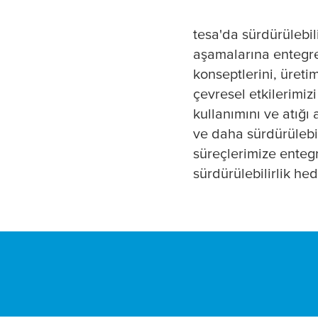
tesa
'da sürdürülebil
aşamalarına entegre
konseptlerini, üreti
çevresel etkilerimiz
kullanımını ve atığ
ve daha sürdürülebi
süreçlerimize enteg
sürdürülebilirlik he