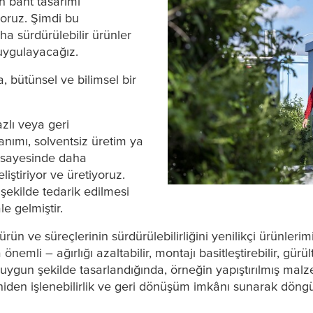
an bant tasarımı
oruz. Şimdi bu
a sürdürülebilir ürünler
 uygulayacağız.
a
, bütünsel ve bilimsel bir
azlı veya geri
ımı, solventsiz üretim ya
i sayesinde daha
liştiriyor ve üretiyoruz.
şekilde tedarik edilmesi
e gelmiştir.
ün ve süreçlerinin sürdürülebilirliğini yenilikçi ürünlerimi
emli – ağırlığı azaltabilir, montajı basitleştirebilir, gürül
rıcı uygun şekilde tasarlandığında, örneğin yapıştırılmış malze
yeniden işlenebilirlik ve geri dönüşüm imkânı sunarak döngü