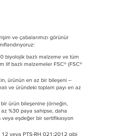
irişim ve çabalarımızı görünür
nıflandırıyoruz:
%50 biyolojik bazlı malzeme ve tüm
tüm lif bazlı malzemeler FSC® (FSC®
in, ürünün en az bir bileşeni –
malı ve üründeki toplam payı en az
bir ürün bileşenine (örneğin,
 en az %30 paya sahipse, daha
s veya eşdeğer bir sertifikasyon
hod 12 veya PTS-RH 021:2012 gibi