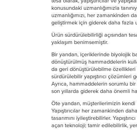
tesa
olarak, yapıştırıcılar ve yapışk
konusundaki uzmanlığımızla tanınıy
uzmanlığımızı, her zamankinden dah
geliştirmek için giderek daha fazla
Ürün sürdürülebilirliği açısından
tes
yaklaşım benimsemiştir.
Bir yandan, içeriklerinde biyolojik b
dönüştürülmüş hammaddelerin kullan
da geri dönüştürülebilme özellikler
sürdürülebilir yapıştırıcı çözümleri ge
Ayrıca, hammaddelerin sorumlu bir 
son yıllarda giderek daha önemli hal
Öte yandan, müşterilerimizin kendi ür
Yapıştırıcılar her zamankinden daha ön
tasarımını iyileştirebilirler. Yapıştı
açan teknoloji; tamir edilebilirlik, 