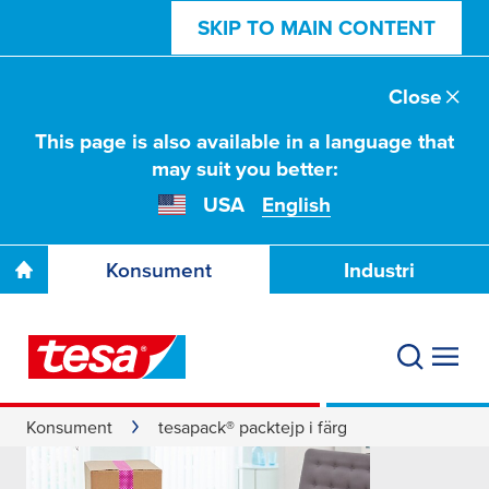
SKIP TO MAIN CONTENT
Close
This page is also available in a language that
may suit you better:
USA
English
Konsument
Industri
Konsument
tesapack® packtejp i färg