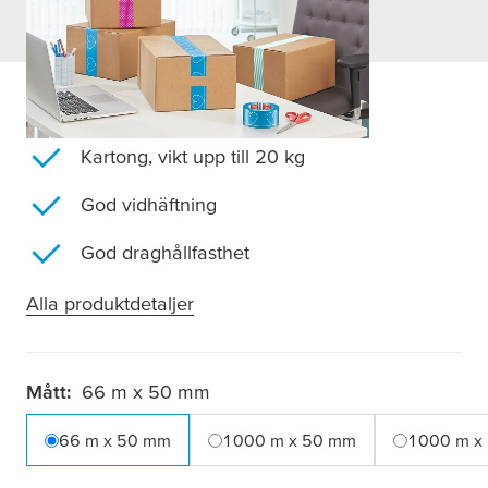
tesa
pack® packtejp i färg
Kartong, vikt upp till 20 kg
God vidhäftning
God draghållfasthet
Alla produktdetaljer
Mått:
66 m x 50 mm
66 m x 50 mm
1000 m x 50 mm
1000 m x