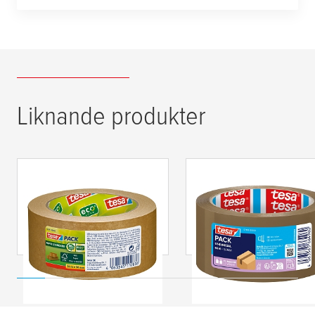
Liknande produkter
tesa
pack® Paper
tesa
pack®
Standard ecoLogo
UNIVERSAL