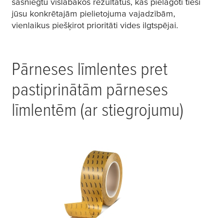
sasniegtu vislabākos rezultātus, kas pielāgoti tieši
jūsu konkrētajām pielietojuma vajadzībām,
vienlaikus piešķirot prioritāti vides ilgtspējai.
Pārneses līmlentes pret
pastiprinātām pārneses
līmlentēm (ar stiegrojumu)