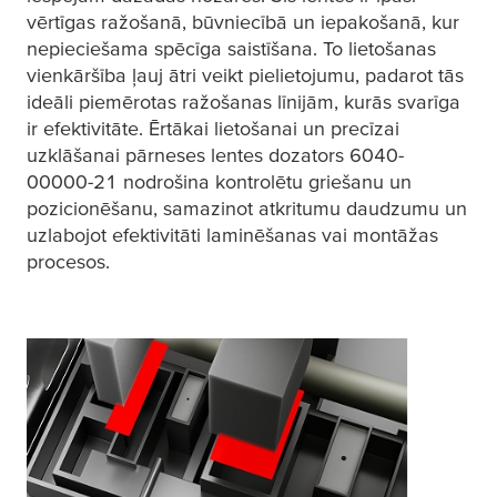
vērtīgas ražošanā, būvniecībā un iepakošanā, kur
nepieciešama spēcīga saistīšana. To lietošanas
vienkāršība ļauj ātri veikt pielietojumu, padarot tās
ideāli piemērotas ražošanas līnijām, kurās svarīga
ir efektivitāte. Ērtākai lietošanai un precīzai
uzklāšanai pārneses lentes dozators 6040-
00000-21 nodrošina kontrolētu griešanu un
pozicionēšanu, samazinot atkritumu daudzumu un
uzlabojot efektivitāti laminēšanas vai montāžas
procesos.