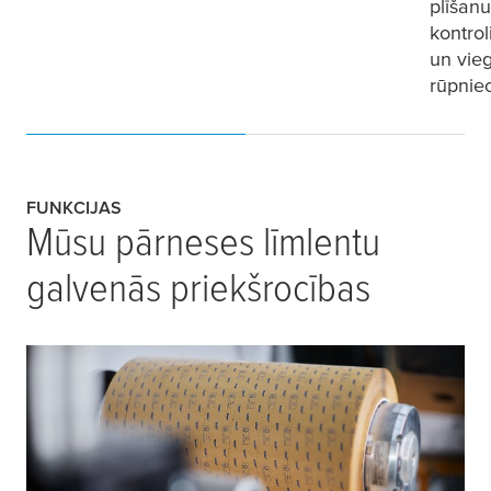
plīšanu
kontro
un vieg
rūpnie
FUNKCIJAS
Mūsu pārneses līmlentu
galvenās priekšrocības