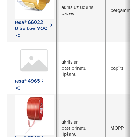
akrils uz ūdens
pergamīns
bāzes
tesa® 66022
Ultra Low VOC
akrils ar
pastiprinātu
papīrs
lipšanu
tesa® 4965
akrils ar
pastiprinātu
MOPP
lipšanu