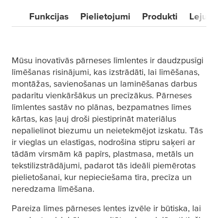
Funkcijas
Pielietojumi
Produkti
Lejupi
Mūsu inovatīvās pārneses līmlentes ir daudzpusīgi
līmēšanas risinājumi, kas izstrādāti, lai līmēšanas,
montāžas, savienošanas un laminēšanas darbus
padarītu vienkāršākus un precīzākus. Pārneses
līmlentes sastāv no plānas, bezpamatnes līmes
kārtas, kas ļauj droši piestiprināt materiālus
nepalielinot biezumu un neietekmējot izskatu. Tās
ir vieglas un elastīgas, nodrošina stipru saķeri ar
tādām virsmām kā papīrs, plastmasa, metāls un
tekstilizstrādājumi, padarot tās ideāli piemērotas
pielietošanai, kur nepieciešama tīra, precīza un
neredzama līmēšana.
Pareiza līmes pārneses lentes izvēle ir būtiska, lai