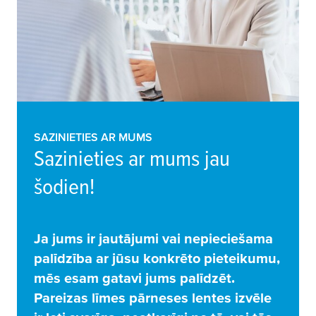
SAZINIETIES AR MUMS
Sazinieties ar mums jau
šodien!
Ja jums ir jautājumi vai nepieciešama
palīdzība ar jūsu konkrēto pieteikumu,
mēs esam gatavi jums palīdzēt.
Pareizas līmes pārneses lentes izvēle