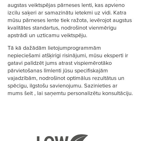
augstas veiktspējas pārneses lenti, kas apvieno
izcilu saķeri ar samazinātu ietekmi uz vidi. Katra
mūsu pārneses lente tiek ražota, ievērojot augstus
kvalitātes standartus, nodrošinot vienmērīgu
apstrādi un uzticamu veiktspēju.
Tā kā dažādām lietojumprogrammām
nepieciešami atšķirīgi risinājumi, mūsu eksperti ir
gatavi palīdzēt jums atrast vispiemērotāko
pārvietošanas līmlenti jūsu specifiskajām
vajadzībām, nodrošinot optimālus rezultātus un
spēcīgu, ilgstošu savienojumu. Sazinieties ar
mums šeit , lai saņemtu personalizētu konsultāciju.