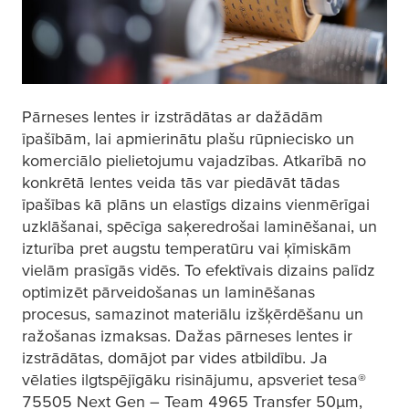
Pārneses lentes ir izstrādātas ar dažādām
īpašībām, lai apmierinātu plašu rūpniecisko un
komerciālo pielietojumu vajadzības. Atkarībā no
konkrētā lentes veida tās var piedāvāt tādas
īpašības kā plāns un elastīgs dizains vienmērīgai
uzklāšanai, spēcīga saķeredrošai laminēšanai, un
izturība pret augstu temperatūru vai ķīmiskām
vielām prasīgās vidēs. To efektīvais dizains palīdz
optimizēt pārveidošanas un laminēšanas
procesus, samazinot materiālu izšķērdēšanu un
ražošanas izmaksas. Dažas pārneses lentes ir
izstrādātas, domājot par vides atbildību. Ja
vēlaties ilgtspējīgāku risinājumu, apsveriet
tesa
®
75505 Next Gen – Team 4965 Transfer 50
µ
m,