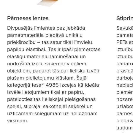
Pārneses lentes
Stipri
Divpusējās līmlentes bez jebkāda
Savukār
pamatmateriāla piedāvā unikālu
pamata 
priekšrocību – tās satur tikai līmvielu
PETsiet
papildu elastībai. Tās ir īpaši piemērotas
izturīb
elastīgu materiālu laminēšanai un
izturīb
nodrošina izcilu saķeri ar viegliem
padarot
objektiem, padarot tās par lielisku izvēli
prasīg
plašam pielietojumu klāstam. Šajā
darboja
kategorijā
tesa
® 4985 izceļas kā ideāla
nepieci
izvēle lietojumiem tikai ar papīru,
piemēr
pateicoties tās lieliskajai pielāgošanās
nozarē
spējai, stiprajai sākotnējai saķerei un
uzlabot
uzticamam sniegumam uz nelīdzenām
pārnes
virsmām.
piedāv
auduma 