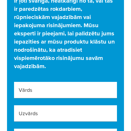
ir ļoti svarīga, neatkarīgi no tā, vai tās
ir paredzētas rokdarbiem,
rūpnieciskām vajadzībām vai
iepakojuma risinājumiem. Mūsu
eksperti ir pieejami, lai palīdzētu jums
iepazīties ar mūsu produktu klāstu un
nodrošinātu, ka atradīsiet
vispiemērotāko risinājumu savām
vajadzībām.
Vārds
Uzvārds