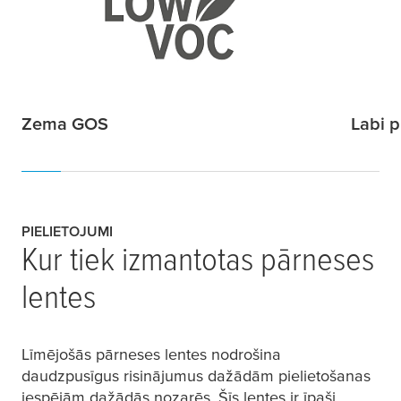
Zema GOS
Labi 
PIELIETOJUMI
Kur tiek izmantotas pārneses
lentes
Līmējošās pārneses lentes nodrošina
daudzpusīgus risinājumus dažādām pielietošanas
iespējām dažādās nozarēs. Šīs lentes ir īpaši