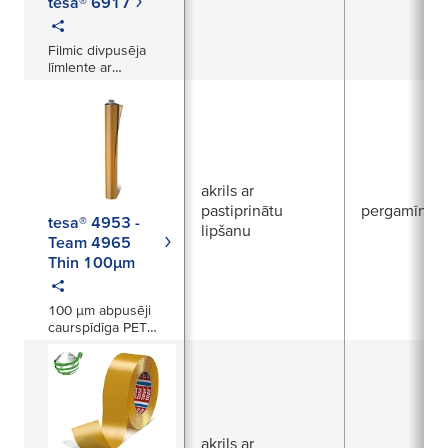
tesa® 6917
Filmic divpusēja
līmlente ar
diferencētu līmi
maisu aizlīmēšanai
akrils ar
pastiprinātu
pergamīns
tesa® 4953 -
lipšanu
Team 4965
Thin 100µm
100 µm abpusēji
caurspīdīga PET
plēves lente
akrils ar