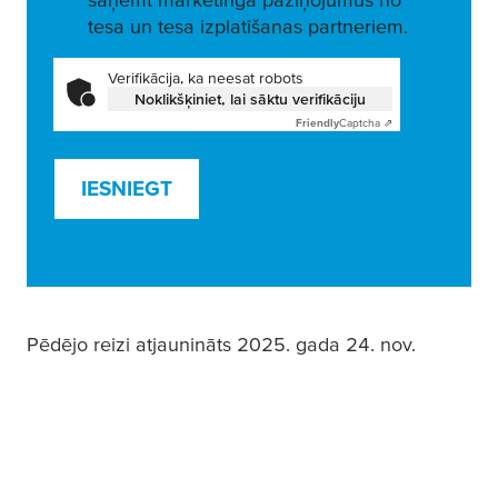
tesa un tesa izplatīšanas partneriem.
Verifikācija, ka neesat robots
Noklikšķiniet, lai sāktu verifikāciju
Friendly
Captcha ⇗
IESNIEGT
Pēdējo reizi atjaunināts 2025. gada 24. nov.