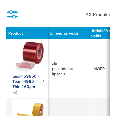
42
Produkti
Filter
Atdalošā slā
Product
Līmvielas veids
veids
akrils ar
pastiprinātu
MOPP
lipšanu
tesa® 59650 -
Team 4965
Thin 160µm