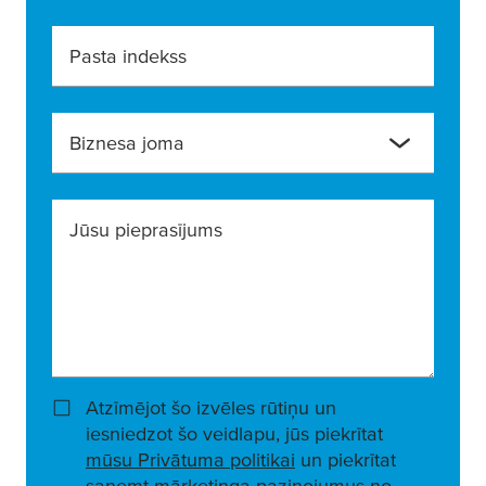
Pasta indekss
Biznesa joma
Jūsu pieprasījums
Atzīmējot šo izvēles rūtiņu un
iesniedzot šo veidlapu, jūs piekrītat
mūsu Privātuma politikai
un piekrītat
saņemt mārketinga paziņojumus no