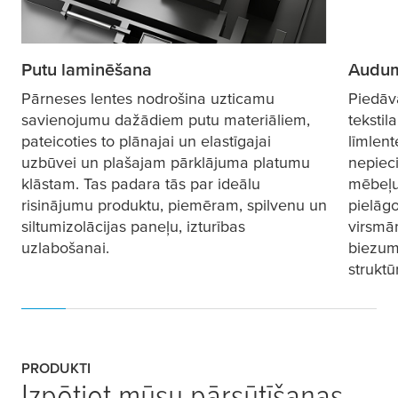
Putu laminēšana
Auduma
Pārneses lentes nodrošina uzticamu
Piedāv
savienojumu dažādiem putu materiāliem,
tekstil
pateicoties to plānajai un elastīgajai
līmlent
uzbūvei un plašajam pārklājuma platumu
nepiec
klāstam. Tas padara tās par ideālu
mēbeļu 
risinājumu produktu, piemēram, spilvenu un
pielāg
siltumizolācijas paneļu, izturības
virsmām
uzlabošanai.
biezum
struktū
PRODUKTI
Izpētiet mūsu pārsūtīšanas