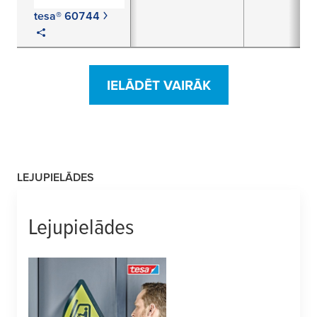
tesa® 60744
IELĀDĒT VAIRĀK
LEJUPIELĀDES
Lejupielādes