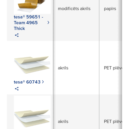
modificēts akrils
papīrs
tesa® 59651 -
Team 4965
Thick
akrils
PET plēve
tesa® 60743
akrils
PET plēve