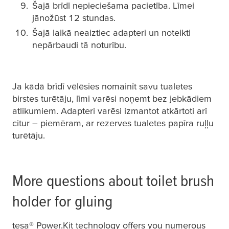
Šajā brīdī nepieciešama pacietība. Līmei
jānožūst 12 stundas.
Šajā laikā neaiztiec adapteri un noteikti
nepārbaudi tā noturību.
Ja kādā brīdī vēlēsies nomainīt savu tualetes
birstes turētāju, līmi varēsi noņemt bez jebkādiem
atlikumiem. Adapteri varēsi izmantot atkārtoti arī
citur – piemēram, ar rezerves tualetes papīra ruļļu
turētāju.
More questions about toilet brush
holder for gluing
tesa
® Power.Kit technology offers you numerous