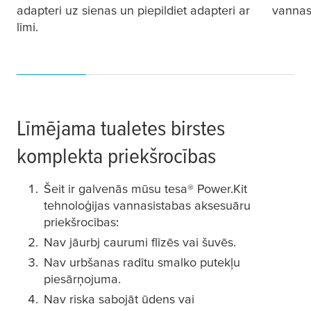
adapteri uz sienas un piepildiet adapteri ar
vannas 
līmi.
Līmējama tualetes birstes
komplekta priekšrocības
Šeit ir galvenās mūsu
tesa
® Power.Kit
tehnoloģijas vannasistabas aksesuāru
priekšrocības:
Nav jāurbj caurumi flīzēs vai šuvēs.
Nav urbšanas radītu smalko putekļu
piesārņojuma.
Nav riska sabojāt ūdens vai