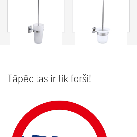
tesa
® KLAAM
tesa
® MOON
tualetes poda
tualetes birstes
birstes turētājs
turētājs
Tāpēc tas ir tik forši!