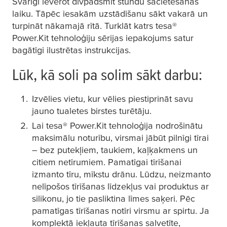
Svarīgi ievērot divpadsmit stundu sacietēšanas
laiku. Tāpēc iesakām uzstādīšanu sākt vakarā un
turpināt nākamajā rītā. Turklāt katrs
tesa
®
Power.Kit tehnoloģiju sērijas iepakojums satur
bagātīgi ilustrētas instrukcijas.
Lūk, kā soli pa solim sākt darbu:
Izvēlies vietu, kur vēlies piestiprināt savu
jauno tualetes birstes turētāju.
Lai
tesa
® Power.Kit tehnoloģija nodrošinātu
maksimālu noturību, virsmai jābūt pilnīgi tīrai
– bez putekļiem, taukiem, kaļķakmens un
citiem netīrumiem. Pamatīgai tīrīšanai
izmanto tīru, mīkstu drānu. Lūdzu, neizmanto
nelīpošos tīrīšanas līdzekļus vai produktus ar
silikonu, jo tie pasliktina līmes saķeri. Pēc
pamatīgas tīrīšanas notīri virsmu ar spirtu. Ja
komplektā iekļauta tīrīšanas salvetīte,