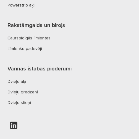
Powerstrip āķi
Rakstāmgalds un birojs
Caurspīdīgās līmlentes
Līmlenšu padevēji
Vannas istabas piederumi
Dvieļu āķi
Dvieļu gredzeni
Dvieļu stieņi