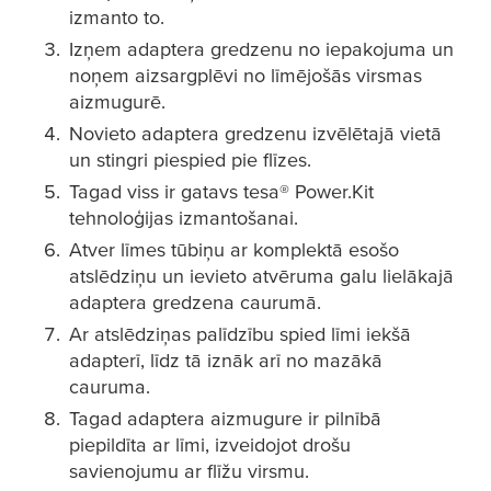
izmanto to.
Izņem adaptera gredzenu no iepakojuma un
noņem aizsargplēvi no līmējošās virsmas
aizmugurē.
Novieto adaptera gredzenu izvēlētajā vietā
un stingri piespied pie flīzes.
Tagad viss ir gatavs
tesa
® Power.Kit
tehnoloģijas izmantošanai.
Atver līmes tūbiņu ar komplektā esošo
atslēdziņu un ievieto atvēruma galu lielākajā
adaptera gredzena caurumā.
Ar atslēdziņas palīdzību spied līmi iekšā
adapterī, līdz tā iznāk arī no mazākā
cauruma.
Tagad adaptera aizmugure ir pilnībā
piepildīta ar līmi, izveidojot drošu
savienojumu ar flīžu virsmu.