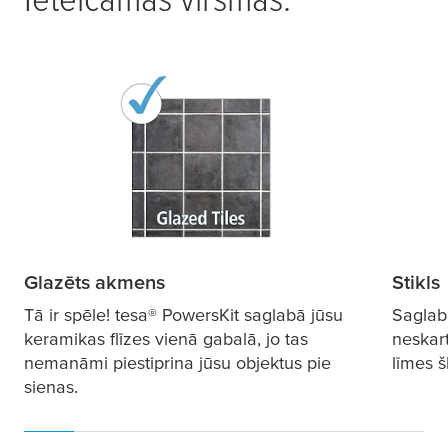
Glazēts akmens
Stikls
Tā ir spēle!
tesa
® PowersKit saglabā jūsu
Saglabā
keramikas flīzes vienā gabalā, jo tas
neskart
nemanāmi piestiprina jūsu objektus pie
līmes 
sienas.