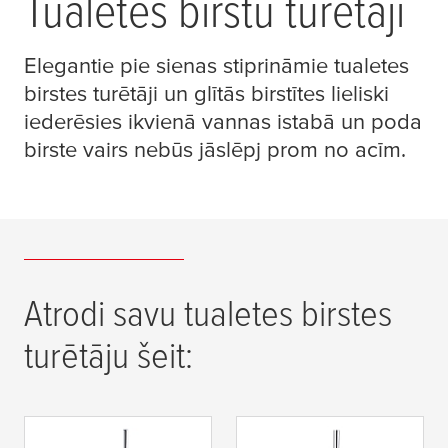
Tualetes birstu turētāji
Elegantie pie sienas stiprināmie tualetes
birstes turētāji un glītās birstītes lieliski
iederēsies ikvienā vannas istabā un poda
birste vairs nebūs jāslēpj prom no acīm.
Atrodi savu tualetes birstes
turētāju šeit: