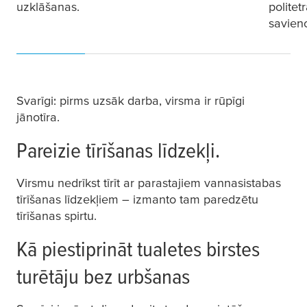
uzklāšanas.
politet
savien
Svarīgi: pirms uzsāk darba, virsma ir rūpīgi
jānotīra.
Pareizie tīrīšanas līdzekļi.
Virsmu nedrīkst tīrīt ar parastajiem vannasistabas
tīrīšanas līdzekļiem – izmanto tam paredzētu
tīrīšanas spirtu.
Kā piestiprināt tualetes birstes
turētāju bez urbšanas