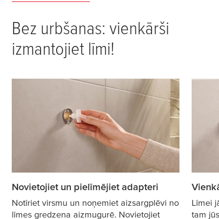
Bez urbšanas: vienkārši
izmantojiet līmi!
Novietojiet un pielīmējiet adapteri
Vienkā
Notīriet virsmu un noņemiet aizsargplēvi no
Līmei j
līmes gredzena aizmugurē. Novietojiet
tam jūs