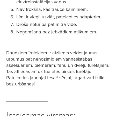
elektroinstalācijas vadus.
Nav trokšņa, kas traucē kaimiņiem.
Līmi ir viegli uzklāt, pateicoties adapterim.
Droša noturība pat mitrā vidē.
Noņemšana bez jebkādiem atlikumiem.
Daudziem īrniekiem ir aizliegts veidot jaunus
urbumus pat nenozīmīgiem vannasistabas
aksesuāriem, piemēram, fēnu un dvieļu turētājiem.
Tas attiecas arī uz tualetes birstes turētāju.
Pateicoties jaunajai
tesa
® sērijai, tagad vari iztikt
bez urbšanas!
Ieteicamās virsmas: