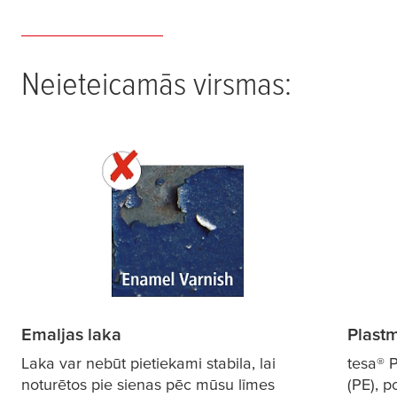
Neieteicamās virsmas:
Emaljas laka
Plast
Laka var nebūt pietiekami stabila, lai
tesa
® 
noturētos pie sienas pēc mūsu līmes
(PE), p