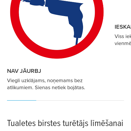
IESKA
Viss ie
vienmē
NAV JĀURBJ
Viegli uzklājams, noņemams bez
atlikumiem. Sienas netiek bojātas.
Tualetes birstes turētājs līmēšanai