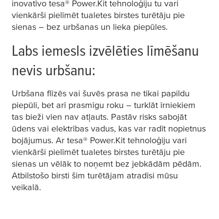
inovatīvo
tesa
® Power.Kit tehnoloģiju tu vari
vienkārši pielīmēt tualetes birstes turētāju pie
sienas – bez urbšanas un lieka piepūles.
Labs iemesls izvēlēties līmēšanu
nevis urbšanu:
Urbšana flīzēs vai šuvēs prasa ne tikai papildu
piepūli, bet arī prasmīgu roku – turklāt īrniekiem
tas bieži vien nav atļauts. Pastāv risks sabojāt
ūdens vai elektrības vadus, kas var radīt nopietnus
bojājumus. Ar
tesa
® Power.Kit tehnoloģiju vari
vienkārši pielīmēt tualetes birstes turētāju pie
sienas un vēlāk to noņemt bez jebkādām pēdām.
Atbilstošo birsti šim turētājam atradīsi mūsu
veikalā.