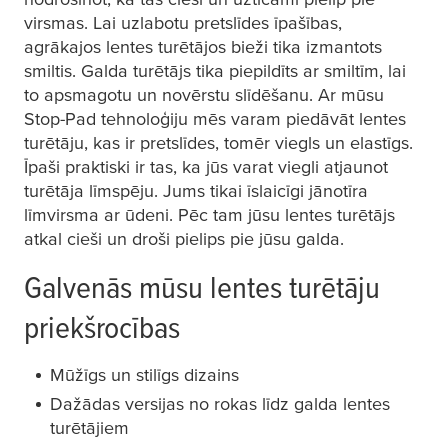
virsmas. Lai uzlabotu pretslīdes īpašības,
agrākajos lentes turētājos bieži tika izmantots
smiltis. Galda turētājs tika piepildīts ar smiltīm, lai
to apsmagotu un novērstu slīdēšanu. Ar mūsu
Stop-Pad tehnoloģiju mēs varam piedāvāt lentes
turētāju, kas ir pretslīdes, tomēr viegls un elastīgs.
Īpaši praktiski ir tas, ka jūs varat viegli atjaunot
turētāja līmspēju. Jums tikai īslaicīgi jānotīra
līmvirsma ar ūdeni. Pēc tam jūsu lentes turētājs
atkal cieši un droši pielips pie jūsu galda.
Galvenās mūsu lentes turētāju
priekšrocības
Mūžīgs un stilīgs dizains
Dažādas versijas no rokas līdz galda lentes
turētājiem