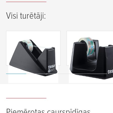
Visi turētāji:
tesa
® DESK
tesa
® Easy Cut Gald
DISPENSER
līmlentes turētājs
ECONOMY RECYCLED
SMART
with
tesafilm
®
CRYSTAL RECYCLED
Piemērotas caurspīdīgas