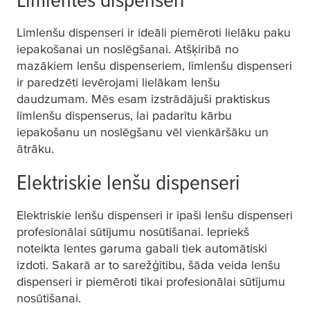
Līmlenšu dispenseri ir ideāli piemēroti lielāku paku
iepakošanai un noslēgšanai. Atšķirībā no
mazākiem lenšu dispenseriem, līmlenšu dispenseri
ir paredzēti ievērojami lielākam lenšu
daudzumam. Mēs esam izstrādājuši praktiskus
līmlenšu dispenserus, lai padarītu kārbu
iepakošanu un noslēgšanu vēl vienkāršāku un
ātrāku.
Elektriskie lenšu dispenseri
Elektriskie lenšu dispenseri ir īpaši lenšu dispenseri
profesionālai sūtījumu nosūtīšanai. Iepriekš
noteikta lentes garuma gabali tiek automātiski
izdoti. Sakarā ar to sarežģītību, šāda veida lenšu
dispenseri ir piemēroti tikai profesionālai sūtījumu
nosūtīšanai.