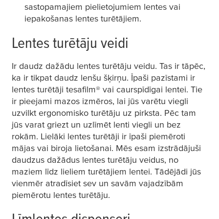
sastopamajiem pielietojumiem lentes vai
iepakošanas lentes turētājiem.
Lentes turētāju veidi
Ir daudz dažādu lentes turētāju veidu. Tas ir tāpēc,
ka ir tikpat daudz lenšu šķirņu. Īpaši pazīstami ir
lentes turētāji
tesafilm
® vai caurspīdīgai lentei. Tie
ir pieejami mazos izmēros, lai jūs varētu viegli
uzvilkt ergonomisko turētāju uz pirksta. Pēc tam
jūs varat griezt un uzlīmēt lenti viegli un bez
rokām. Lielāki lentes turētāji ir īpaši piemēroti
mājas vai biroja lietošanai. Mēs esam izstrādājuši
daudzus dažādus lentes turētāju veidus, no
maziem līdz lieliem turētājiem lentei. Tādējādi jūs
vienmēr atradīsiet sev un savām vajadzībām
piemērotu lentes turētāju.
Līmlentes dispenseri