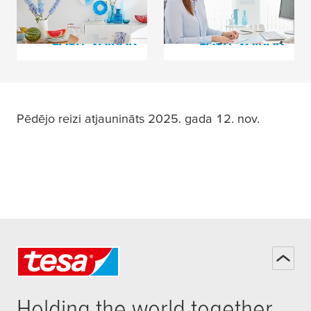
tesa
LASĪT VAIRĀK
LASĪT VAIRĀK
Pēdējo reizi atjaunināts 2025. gada 12. nov.
Holding the world together