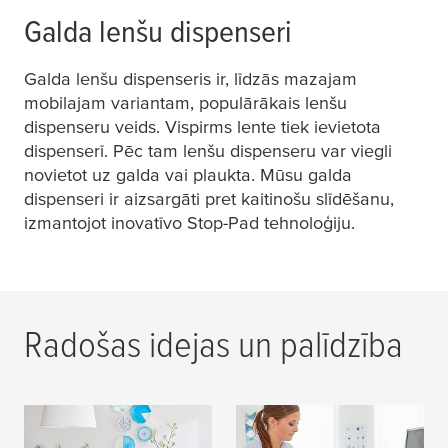
Galda lenšu dispenseri
Galda lenšu dispenseris ir, līdzās mazajam
mobilajam variantam, populārākais lenšu
dispenseru veids. Vispirms lente tiek ievietota
dispenserī. Pēc tam lenšu dispenseru var viegli
novietot uz galda vai plaukta. Mūsu galda
dispenseri ir aizsargāti pret kaitinošu slīdēšanu,
izmantojot inovatīvo Stop-Pad tehnoloģiju.
Radošas idejas un palīdzība
DIY idejas
Kur var iegādāties