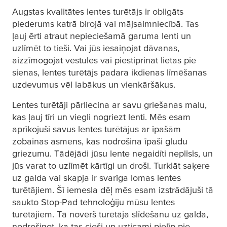
Augstas kvalitātes lentes turētājs ir obligāts
piederums katrā birojā vai mājsaimniecībā. Tas
ļauj ērti atraut nepieciešamā garuma lenti un
uzlīmēt to tieši. Vai jūs iesaiņojat dāvanas,
aizzīmogojat vēstules vai piestiprināt lietas pie
sienas, lentes turētājs padara ikdienas līmēšanas
uzdevumus vēl labākus un vienkāršākus.
Lentes turētāji pārliecina ar savu griešanas malu,
kas ļauj tīri un viegli nogriezt lenti. Mēs esam
aprīkojuši savus lentes turētājus ar īpašām
zobainas asmens, kas nodrošina īpaši gludu
griezumu. Tādējādi jūsu lente negaidīti neplīsīs, un
jūs varat to uzlīmēt kārtīgi un droši. Turklāt saķere
uz galda vai skapja ir svarīga lomas lentes
turētājiem. Šī iemesla dēļ mēs esam izstrādājuši tā
saukto Stop-Pad tehnoloģiju mūsu lentes
turētājiem. Tā novērš turētāja slīdēšanu uz galda,
nodrošinot, ka tas cieši un uzticami pielīp pie