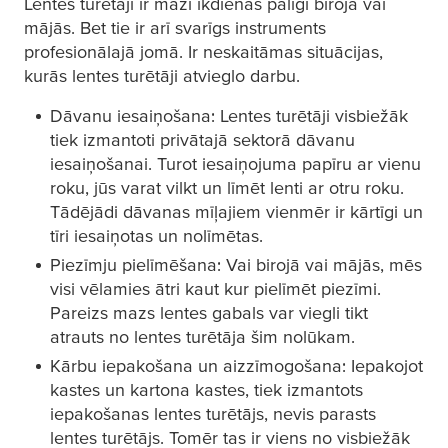
Lentes turētāji ir mazi ikdienas palīgi birojā vai
mājās. Bet tie ir arī svarīgs instruments
profesionālajā jomā. Ir neskaitāmas situācijas,
kurās lentes turētāji atvieglo darbu.
Dāvanu iesaiņošana: Lentes turētāji visbiežāk
tiek izmantoti privātajā sektorā dāvanu
iesaiņošanai. Turot iesaiņojuma papīru ar vienu
roku, jūs varat vilkt un līmēt lenti ar otru roku.
Tādējādi dāvanas mīļajiem vienmēr ir kārtīgi un
tīri iesaiņotas un nolīmētas.
Piezīmju pielīmēšana: Vai birojā vai mājās, mēs
visi vēlamies ātri kaut kur pielīmēt piezīmi.
Pareizs mazs lentes gabals var viegli tikt
atrauts no lentes turētāja šim nolūkam.
Kārbu iepakošana un aizzīmogošana: Iepakojot
kastes un kartona kastes, tiek izmantots
iepakošanas lentes turētājs, nevis parasts
lentes turētājs. Tomēr tas ir viens no visbiežāk