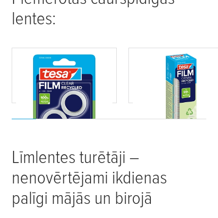
lentes:
tesafilm
® CLEAR
tesafilm
® CRYSTAL
RECYCLED
RECYCLED
Līmlentes turētāji –
nenovērtējami ikdienas
palīgi mājās un birojā