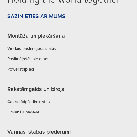
SAZINIETIES AR MUMS
Montāža un piekāršana
Viedais pašlīmējošais āķis
Pašlīmējošās sloksnes
Powerstrip āķi
Rakstāmgalds un birojs
Caurspīdīgās līmlentes
Līmlenšu padevēji
Vannas istabas piederumi