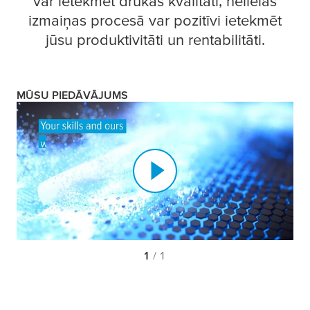
var ietekmēt drukas kvalitāti, nelielas
izmaiņas procesā var pozitīvi ietekmēt
jūsu produktivitāti un rentabilitāti.
MŪSU PIEDĀVĀJUMS
1
/ 1