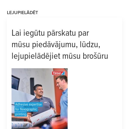
LEJUPIELĀDĒT
Lai iegūtu pārskatu par
mūsu piedāvājumu, lūdzu,
lejupielādējiet mūsu brošūru