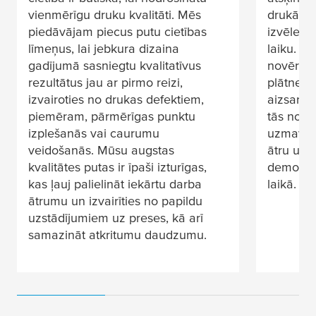
drukāša
vienmērīgu druku kvalitāti. Mēs
izvēle i
piedāvājam piecus putu cietības
laiku. P
līmeņus, lai jebkura dizaina
novērsīs
gadījumā sasniegtu kvalitatīvus
plātnes 
rezultātus jau ar pirmo reizi,
aizsargā
izvairoties no drukas defektiem,
tās noņe
piemēram, pārmērīgas punktu
uzmavas
izplešanās vai caurumu
ātru un 
veidošanās. Mūsu augstas
demontā
kvalitātes putas ir īpaši izturīgas,
laikā.
kas ļauj palielināt iekārtu darba
ātrumu un izvairīties no papildu
uzstādījumiem uz preses, kā arī
samazināt atkritumu daudzumu.