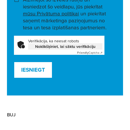
iesniedzot šo veidlapu, jūs piekrītat
mūsu Privātuma politikai
un piekrītat
saņemt mārketinga paziņojumus no
tesa un tesa izplatīšanas partneriem.
Verifikācija, ka neesat robots
Noklikšķiniet, lai sāktu verifikāciju
Friendly
Captcha ⇗
IESNIEGT
BUJ