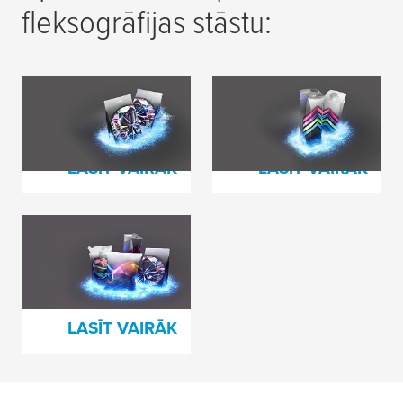
fleksogrāfijas stāstu:
Together we unveil
Ilgtspējīgāka
refined quality
fleksodruka
LASĪT VAIRĀK
LASĪT VAIRĀK
Kopā atklājam
iepakojuma
potenciālu
LASĪT VAIRĀK