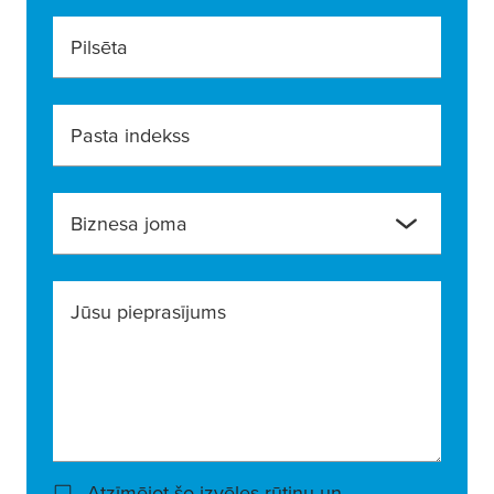
Pilsēta
Pasta indekss
Biznesa joma
Jūsu pieprasījums
Atzīmējot šo izvēles rūtiņu un