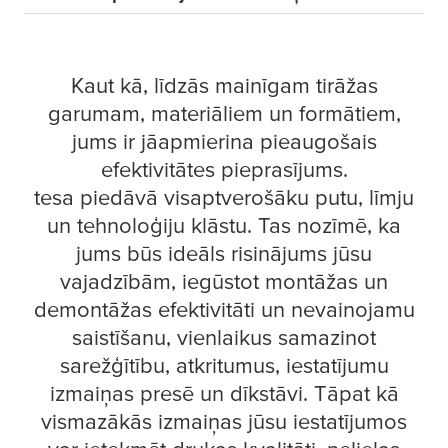
Kaut kā, līdzās mainīgam tirāžas
garumam, materiāliem un formātiem,
jums ir jāapmierina pieaugošais
efektivitātes pieprasījums.
tesa
piedāvā visaptverošāku putu, līmju
un tehnoloģiju klāstu. Tas nozīmē, ka
jums būs ideāls risinājums jūsu
vajadzībām, iegūstot montāžas un
demontāžas efektivitāti un nevainojamu
saistīšanu, vienlaikus samazinot
sarežģītību, atkritumus, iestatījumu
izmaiņas presē un dīkstāvi. Tāpat kā
vismazākās izmaiņas jūsu iestatījumos