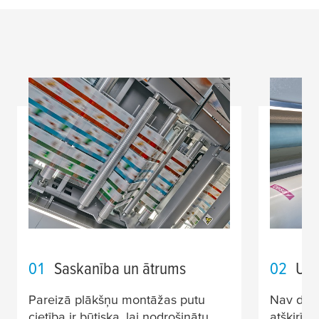
02
Uzt
01
Saskanība un ātrums
Nav divu
Pareizā plākšņu montāžas putu
atšķirīg
cietība ir būtiska, lai nodrošinātu