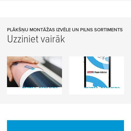
PLĀKŠŅU MONTĀŽAS IZVĒLE UN PILNS SORTIMENTS
Uzziniet vairāk
Lokšņu montāžas
Putu konsultants
līmlente fleksogrāfijai
LASĪT VAIRĀK
LASĪT VAIRĀK