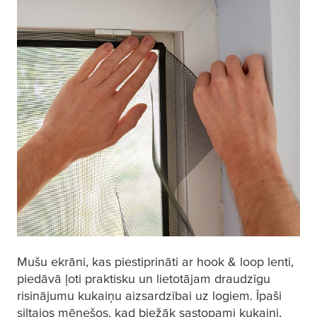
Mušu ekrāni, kas piestiprināti ar hook & loop lenti,
piedāvā ļoti praktisku un lietotājam draudzīgu
risinājumu kukaiņu aizsardzībai uz logiem. Īpaši
siltajos mēnešos, kad biežāk sastopami kukaiņi,