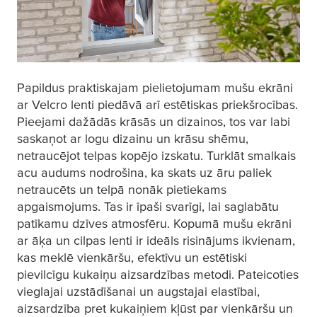
Papildus praktiskajam pielietojumam mušu ekrāni
ar Velcro lenti piedāvā arī estētiskas priekšrocības.
Pieejami dažādās krāsās un dizainos, tos var labi
saskaņot ar logu dizainu un krāsu shēmu,
netraucējot telpas kopējo izskatu. Turklāt smalkais
acu audums nodrošina, ka skats uz āru paliek
netraucēts un telpā nonāk pietiekams
apgaismojums. Tas ir īpaši svarīgi, lai saglabātu
patīkamu dzīves atmosfēru. Kopumā mušu ekrāni
ar āķa un cilpas lenti ir ideāls risinājums ikvienam,
kas meklē vienkāršu, efektīvu un estētiski
pievilcīgu kukaiņu aizsardzības metodi. Pateicoties
vieglajai uzstādīšanai un augstajai elastībai,
aizsardzība pret kukaiņiem kļūst par vienkāršu un