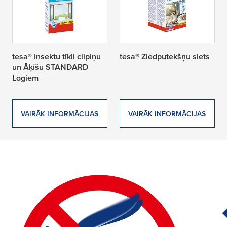
tesa® Insektu tīkli cilpiņu
tesa® Ziedputekšņu siets
un Āķīšu STANDARD
Logiem
VAIRĀK INFORMĀCIJAS
VAIRĀK INFORMĀCIJAS
8 products found