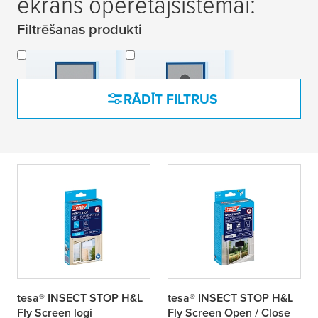
ekrāns operētājsistēmai:
Filtrēšanas produkti
Klasiskā
Ziedputekšņu
aizsardzība
aizsardzība
RĀDĪT FILTRUS
tesa® INSECT STOP H&L
tesa® INSECT STOP H&L
Fly Screen logi
Fly Screen Open / Close