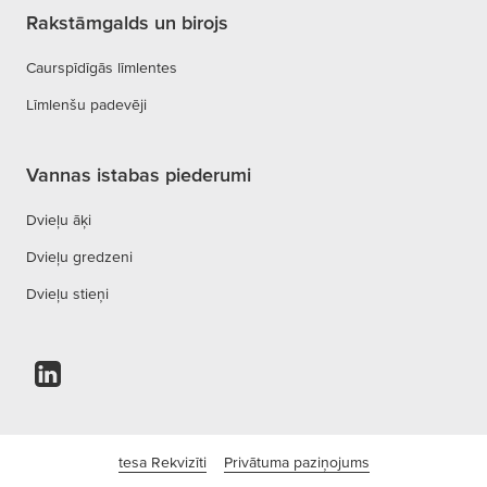
Rakstāmgalds un birojs
Caurspīdīgās līmlentes
Līmlenšu padevēji
Vannas istabas piederumi
Dvieļu āķi
Dvieļu gredzeni
Dvieļu stieņi
tesa Rekvizīti
Privātuma paziņojums