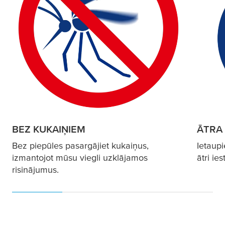
BEZ KUKAIŅIEM
ĀTRA
Bez piepūles pasargājiet kukaiņus,
Ietaupi
izmantojot mūsu viegli uzklājamos
ātri ies
risinājumus.