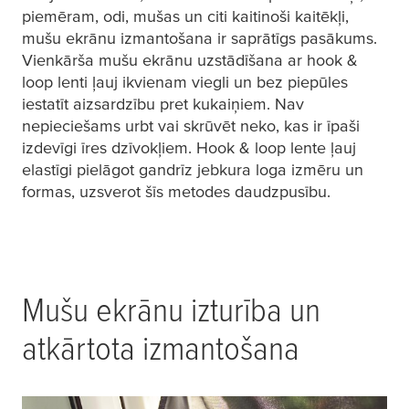
piemēram, odi, mušas un citi kaitinoši kaitēkļi,
mušu ekrānu izmantošana ir saprātīgs pasākums.
Vienkārša mušu ekrānu uzstādīšana ar hook &
loop lenti ļauj ikvienam viegli un bez piepūles
iestatīt aizsardzību pret kukaiņiem. Nav
nepieciešams urbt vai skrūvēt neko, kas ir īpaši
izdevīgi īres dzīvokļiem. Hook & loop lente ļauj
elastīgi pielāgot gandrīz jebkura loga izmēru un
formas, uzsverot šīs metodes daudzpusību.
Mušu ekrānu izturība un
atkārtota izmantošana