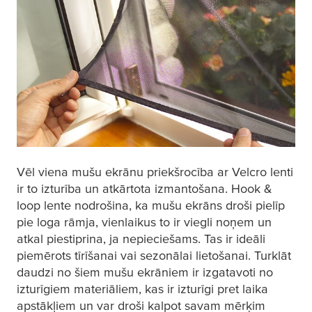
Vēl viena mušu ekrānu priekšrocība ar Velcro lenti
ir to izturība un atkārtota izmantošana. Hook &
loop lente nodrošina, ka mušu ekrāns droši pielīp
pie loga rāmja, vienlaikus to ir viegli noņem un
atkal piestiprina, ja nepieciešams. Tas ir ideāli
piemērots tīrīšanai vai sezonālai lietošanai. Turklāt
daudzi no šiem mušu ekrāniem ir izgatavoti no
izturīgiem materiāliem, kas ir izturīgi pret laika
apstākļiem un var droši kalpot savam mērķim