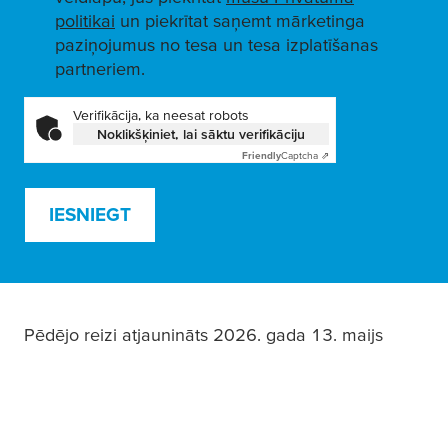
politikai
un piekrītat saņemt mārketinga
paziņojumus no tesa un tesa izplatīšanas
partneriem.
Verifikācija, ka neesat robots
Noklikšķiniet, lai sāktu verifikāciju
Friendly
Captcha ⇗
IESNIEGT
Pēdējo reizi atjaunināts 2026. gada 13. maijs