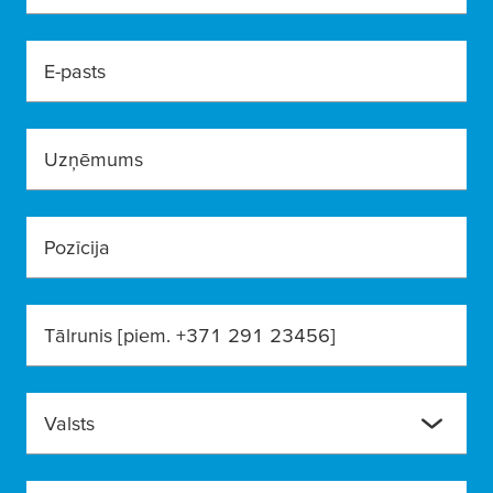
E-pasts
Uzņēmums
Pozīcija
Tālrunis [piem. +371 291 23456]
Valsts