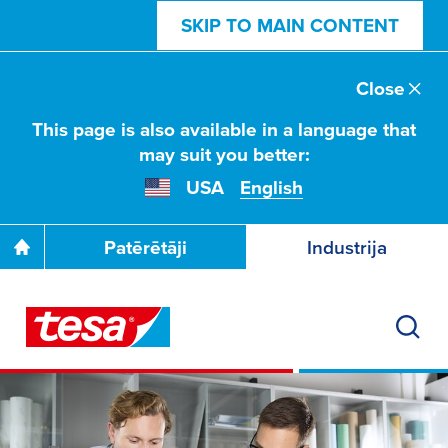
SKIP TO MAIN CONTENT
Close
This page is also available in a language that
may suit you better:
USA
English
Patērētāji
Industrija