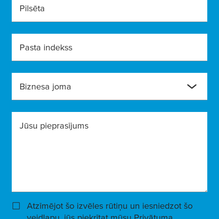
Pilsēta
Pasta indekss
Biznesa joma
Jūsu pieprasījums
Atzīmējot šo izvēles rūtiņu un iesniedzot šo
veidlapu, jūs piekrītat
mūsu Privātuma