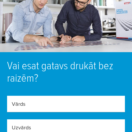
Vai esat gatavs drukāt bez
raizēm?
Vārds
Uzvārds