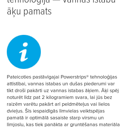
āķu pamats
Pateicoties pastāvīgajai Powerstrips® tehnoloģijas
attīstībai, vannas istabas un dušas piederumi var
tikt droši pakārti uz vannas istabas āķiem. Āķi spēj
noturēt līdz pat 2 kilogramiem svara, lai jūs bez
raizēm varētu pakārt arī peldmēteļus vai lielos
dvieļus. Šīs iespaidīgās līmvielas veiktspējas
pamatā ir optimālā sasaiste starp virsmu un
līmjoslu, kas tiek panākta ar gruntēšanas materiāla