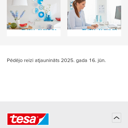
DIY idejas
Kur var iegādāties
tesa
LASĪT VAIRĀK
LASĪT VAIRĀK
Pēdējo reizi atjaunināts 2025. gada 16. jūn.