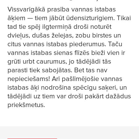
Vissvarīgākā prasība vannas istabas
āķiem — tiem jābūt ūdensizturīgiem. Tikai
tad tie spēj ilgtermiņā droši noturēt
dvieļus, dušas želejas, zobu birstes un
citus vannas istabas piederumus. Taču
vannas istabas sienas flīzēs bieži vien ir
grūti urbt caurumus, jo tādējādi tās
parasti tiek sabojātas. Bet tas nav
nepieciešams! Arī pašlīmējošie vannas
istabas āķi nodrošina spēcīgu saķeri, un
tādējādi uz tiem var droši pakārt dažādus
priekšmetus.