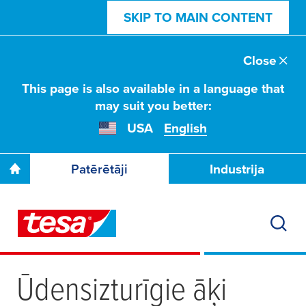
SKIP TO MAIN CONTENT
Close
This page is also available in a language that
may suit you better:
USA
English
Patērētāji
Industrija
Ūdensizturīgie āķi