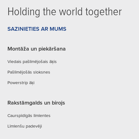
Holding the world together
SAZINIETIES AR MUMS
Montāža un piekāršana
Viedais pašlīmējošais āķis
Pašlīmējošās sloksnes
Powerstrip āķi
Rakstāmgalds un birojs
Caurspīdīgās līmlentes
Līmlenšu padevēji