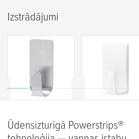
Izstrādājumi
tesa
® Powerstrips
tesa
® Powerstrips
Ūdensizturīgais āķis
Ūdensizturīgais āķis
Metāla
Plastmasas
Ūdensizturīgā Powerstrips®
tehnoloģija — vannas istabu