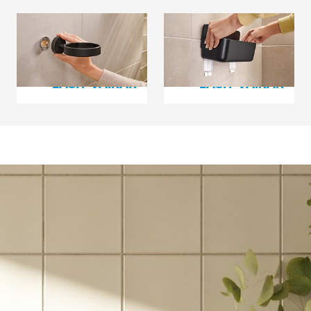
Power.Kit Technology
Powerstrip®
Technology
LASĪT VAIRĀK
LASĪT VAIRĀK
Kāpēc izmantot
tesa
?!