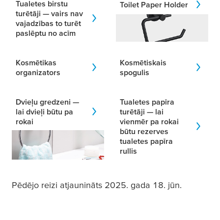
Tualetes birstu
Toilet Paper Holder
turētāji — vairs nav
vajadzības to turēt
paslēptu no acīm
Kosmētikas
Kosmētiskais
organizators
spogulis
Dvieļu gredzeni —
Tualetes papīra
lai dvieļi būtu pa
turētāji — lai
rokai
vienmēr pa rokai
būtu rezerves
tualetes papīra
rullis
Pēdējo reizi atjaunināts 2025. gada 18. jūn.