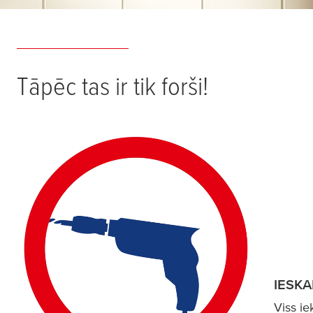
Tāpēc tas ir tik forši!
IESKA
Viss ie