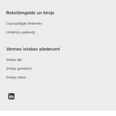
Rakstāmgalds un birojs
Caurspīdīgās līmlentes
Līmlenšu padevēji
Vannas istabas piederumi
Dvieļu āķi
Dvieļu gredzeni
Dvieļu stieņi