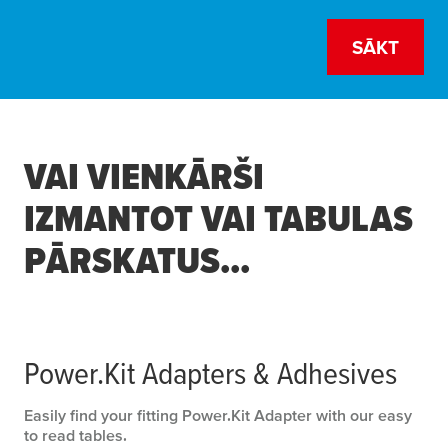
SĀKT
1
2
VAI VIENKĀRŠI
Produkts
Rezultāts
Step 1: Produkts
Current Step
Not star
IZMANTOT VAI TABULAS
Kādam produktam jūs meklējat
PĀRSKATUS...
rezerves adapteri?
Kādam produktam jūs meklējat rezerves adapteri?
Power.Kit Adapters & Adhesives
Dvieļu gredzens
Easily find your fitting Power.Kit Adapter with our easy
to read tables.