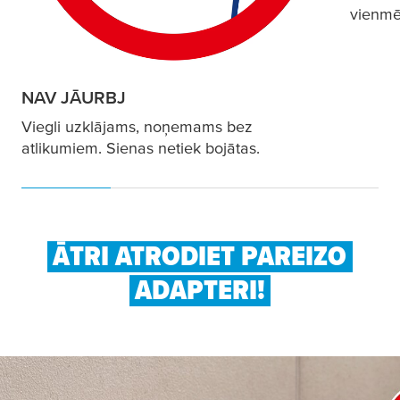
vienmē
NAV JĀURBJ
Viegli uzklājams, noņemams bez
atlikumiem. Sienas netiek bojātas.
ĀTRI ATRODIET PAREIZO
ADAPTERI!