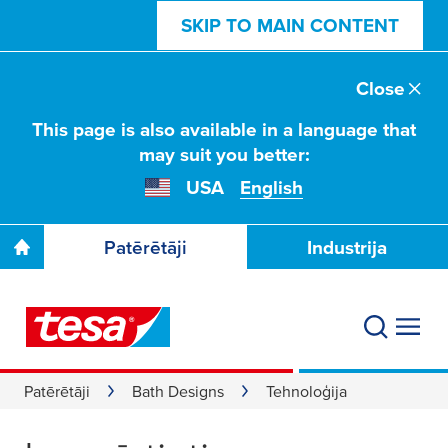
SKIP TO MAIN CONTENT
Close
This page is also available in a language that
may suit you better:
USA
English
Patērētāji
Industrija
Patērētāji
Bath Designs
Tehnoloģija