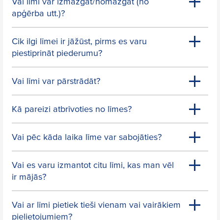
Vai līmi var izmazgāt/nomazgāt (no
apģērba utt.)?
Cik ilgi līmei ir jāžūst, pirms es varu
piestiprināt piederumu?
Vai līmi var pārstrādāt?
Kā pareizi atbrīvoties no līmes?
Vai pēc kāda laika līme var sabojāties?
Vai es varu izmantot citu līmi, kas man vēl
ir mājās?
Vai ar līmi pietiek tieši vienam vai vairākiem
pielietojumiem?