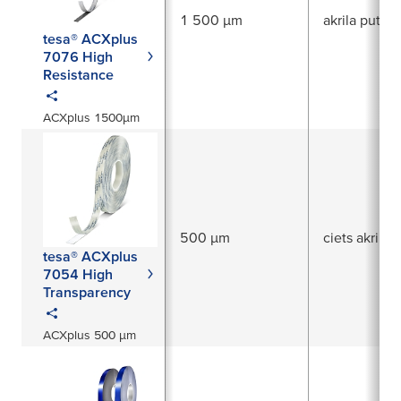
1 500 µm
akrila putas
tesa® ACXplus
7076 High
Resistance
ACXplus 1500µm
500 µm
ciets akrils
tesa® ACXplus
7054 High
Transparency
ACXplus 500 µm