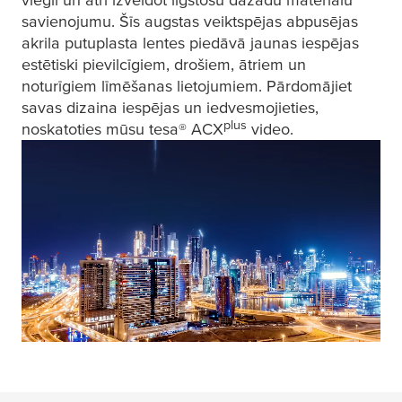
savienojumu. Šīs augstas veiktspējas abpusējas
akrila putuplasta lentes piedāvā jaunas iespējas
estētiski pievilcīgiem, drošiem, ātriem un
noturīgiem līmēšanas lietojumiem. Pārdomājiet
savas dizaina iespējas un iedvesmojieties,
plus
noskatoties mūsu
tesa
® ACX
video.