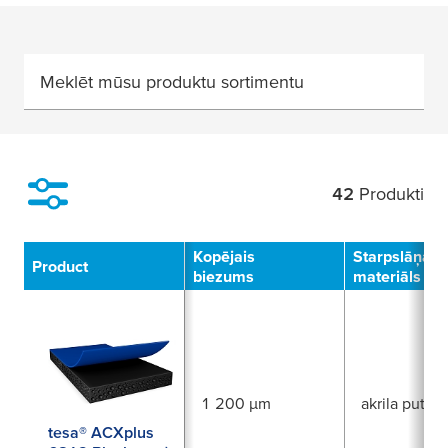
Meklēt mūsu produktu sortimentu
42
Produkti
Filter
Kopējais
Starpslāņa
Product
biezums
materiāls
1 200 µm
akrila putas
tesa® ACXplus