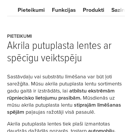
Pieteikumi
Funkcijas
Produkti
Saziniet
PIETEIKUMI
Akrila putuplasta lentes ar
spēcīgu veiktspēju
Sastāvdaļu vai substrātu līmēšana var būt ļoti
sarežģīta. Mūsu akrila putuplasta lentu sortiments
gadu gaitā ir izstrādāts, lai
atbilstu ekstrēmām
rūpniecisko lietojumu prasībām.
Mūsdienās uz
mūsu akrila putuplasta lentu
stiprajām līmēšanas
spējām
paļaujas ražotāji visā pasaulē.
Akrila putuplasta lentes tiek plaši izmantotas
daudzās dažādās nozarēs, tostarp
automobiļu,