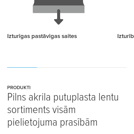
Izturīgas pastāvīgas saites
Izturī
PRODUKTI
Pilns akrila putuplasta lentu
sortiments visām
pielietojuma prasībām