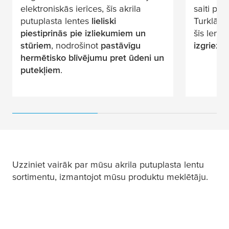
elektroniskās ierīces, šīs akrila
saiti pa
putuplasta lentes
lieliski
Turklāt 
piestiprinās pie izliekumiem un
šīs lent
stūriem
, nodrošinot
pastāvīgu
izgriezt
.
hermētisko blīvējumu pret ūdeni un
putekļiem
.
Uzziniet vairāk par mūsu akrila putuplasta lentu
sortimentu, izmantojot mūsu produktu meklētāju.