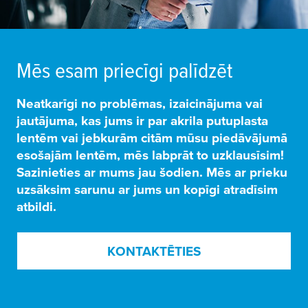
Mēs esam priecīgi palīdzēt
Neatkarīgi no
problēmas, izaicinājuma vai
jautājuma
, kas jums ir par akrila putuplasta
lentēm vai jebkurām citām mūsu piedāvājumā
esošajām lentēm, mēs labprāt to uzklausīsim!
Sazinieties ar mums jau šodien. Mēs ar prieku
uzsāksim sarunu
ar jums un kopīgi atradīsim
atbildi.
KONTAKTĒTIES