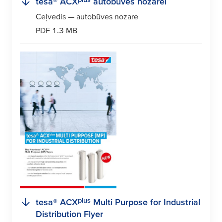
tesa
® ACX
autobūves nozarei
Ceļvedis — autobūves nozare
PDF 1.3 MB
plus
tesa
® ACX
Multi Purpose for Industrial
Distribution Flyer