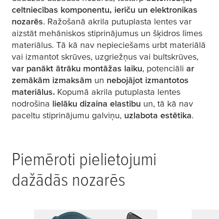
celtniecības komponentu, ierīču un elektronikas
nozarēs
. Ražošanā akrila putuplasta lentes var
aizstāt mehāniskos stiprinājumus un šķidros līmes
materiālus. Tā kā nav nepieciešams urbt materiālā
vai izmantot skrūves, uzgriežņus vai bultskrūves,
var panākt ātrāku montāžas laiku
, potenciāli
ar
zemākām izmaksām
un
nebojājot izmantotos
materiālus.
Kopumā akrila putuplasta lentes
nodrošina
lielāku dizaina elastību
un, tā kā nav
paceltu stiprinājumu galviņu,
uzlabota estētika
.
Piemēroti pielietojumi
dažādās nozarēs