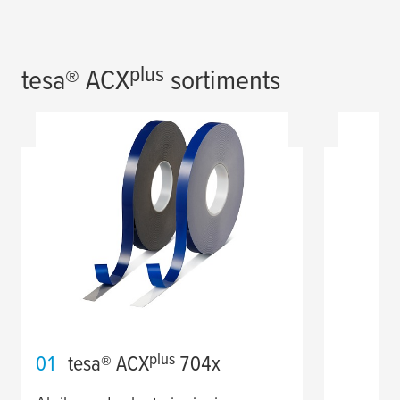
plus
tesa
® ACX
sortiments
plus
01
tesa
® ACX
704x