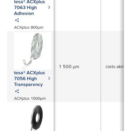
tesa® ACXplus
7063 High
Adhesion
ACXplus 800µm
1 500 µm
ciets akrils
tesa® ACXplus
7056 High
Transparency
ACXplus 1500µm