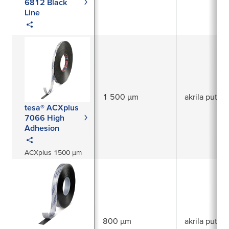
6812 Black
Line
1 500 µm
akrila putas
tesa® ACXplus
7066 High
Adhesion
ACXplus 1500 µm
800 µm
akrila putas