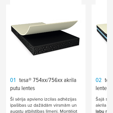
01
tesa
® 754xx/756xx akrila
02
tes
putu lentes
lentes
Šī sērija apvieno izcilas adhēzijas
Šajā sēr
īpašības uz dažādām virsmām un
akrila a
augstu atbilstības līmeni. Montējot
labu mit