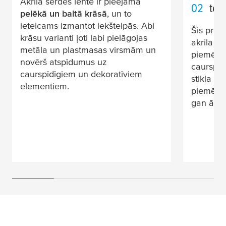
Akrila serdes lente ir pieejama
02
tes
pelēkā un baltā krāsā
, un to
ieteicams izmantot iekštelpās. Abi
Šis prod
krāsu varianti ļoti labi pielāgojas
akrila se
metāla un plastmasas virsmām un
piemērot
novērš atspīdumus uz
caurspīd
caurspīdīgiem un dekoratīviem
stikla va
elementiem.
piemērot
gan ārpu