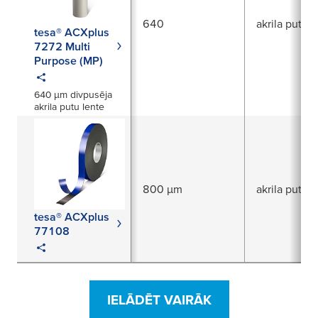
640
akrila putas
tesa® ACXplus
7272 Multi
Purpose (MP)
640 μm divpusēja
akrila putu lente
800 µm
akrila putas
tesa® ACXplus
77108
IELĀDĒT VAIRĀK