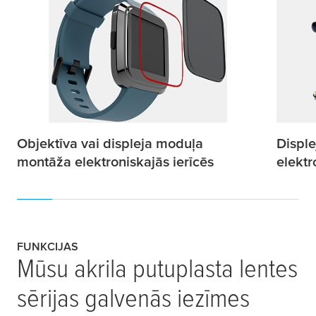
Objektīva vai displeja moduļa
Displ
montāža elektroniskajās ierīcēs
elektr
FUNKCIJAS
Mūsu akrila putuplasta lentes
sērijas galvenās iezīmes