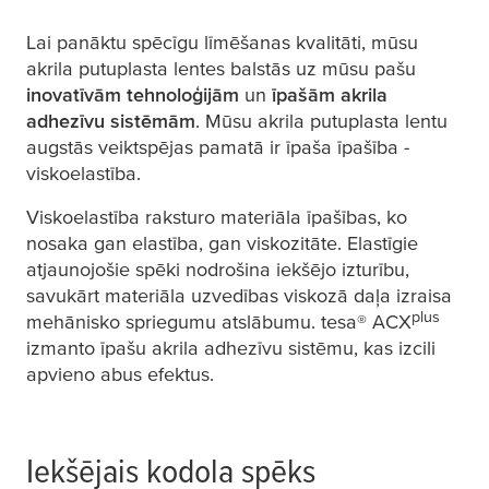
Lai panāktu spēcīgu līmēšanas kvalitāti, mūsu
akrila putuplasta lentes balstās uz mūsu pašu
inovatīvām tehnoloģijām
un
īpašām akrila
adhezīvu sistēmām
. Mūsu akrila putuplasta lentu
augstās veiktspējas pamatā ir īpaša īpašība -
viskoelastība.
Viskoelastība raksturo materiāla īpašības, ko
nosaka gan elastība, gan viskozitāte. Elastīgie
atjaunojošie spēki nodrošina iekšējo izturību,
savukārt materiāla uzvedības viskozā daļa izraisa
plus
mehānisko spriegumu atslābumu.
tesa
® ACX
izmanto īpašu akrila adhezīvu sistēmu, kas izcili
apvieno abus efektus.
Iekšējais kodola spēks