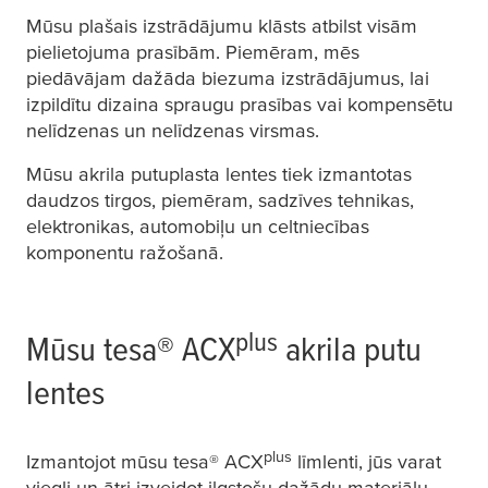
Mūsu plašais izstrādājumu klāsts atbilst visām
pielietojuma prasībām. Piemēram, mēs
piedāvājam dažāda biezuma izstrādājumus, lai
izpildītu dizaina spraugu prasības vai kompensētu
nelīdzenas un nelīdzenas virsmas.
Mūsu akrila putuplasta lentes tiek izmantotas
daudzos tirgos, piemēram, sadzīves tehnikas,
elektronikas, automobiļu un celtniecības
komponentu ražošanā.
plus
Mūsu
tesa
® ACX
akrila putu
lentes
plus
Izmantojot mūsu
tesa
® ACX
līmlenti, jūs varat
viegli un ātri izveidot ilgstošu dažādu materiālu