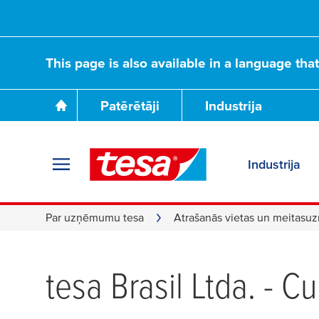
This page is also available in a language tha
Patērētāji
Industrija
Industrija
Par uzņēmumu tesa
Atrašanās vietas un meitas
tesa
Brasil Ltda. - Cu