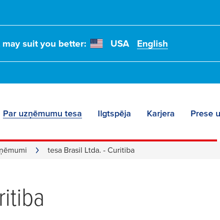
t may suit you better:
USA
English
Par uzņēmumu tesa
Ilgtspēja
Karjera
Prese u
uzņēmumi
tesa Brasil Ltda. - Curitiba
ritiba