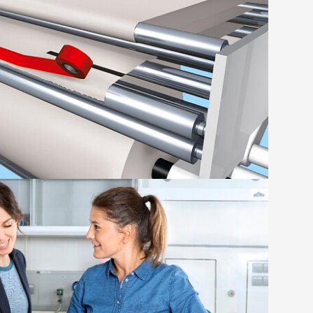
ntes gofrēta kartona ražošanai
u savienošana gofrēta kartona ražošanai pat
rumā un paaugstinātā temperatūrā.
LASĪT VAIRĀK
lsterējums
ējums augstas kvalitātes fleksogrāfijas drukai
LASĪT VAIRĀK