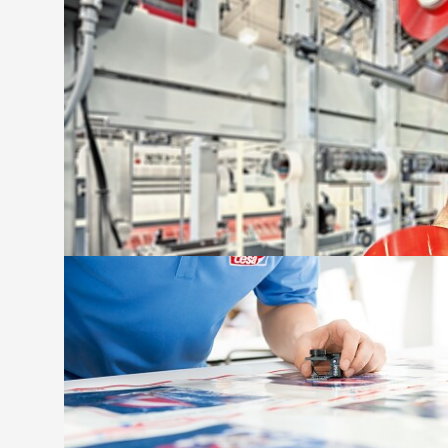
Gofrēto materiālu konstrukciju līmle
Mūsu pašlīmējošās specializētās līmlentes, k
atvēršanai, aizlīmēšanai un stiprināšanai, no
ražošanas efektivitāti un procesu drošību.
tesa
® plākšņu montāžas plēve un au
tesa
® plākšņu montāžas lentes ar plēves vai
izmantotas, kad nav nepieciešams spilventiņš