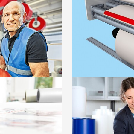
ntes
Savienojošās līmle
o izmanto kastu
Droša visu papīra šķir
drošina visaugstāko
lielā mašīnas darba āt
LASĪT VAIRĀK
duma lentes
tesa
print® putu po
 auduma pamatni tiek
tesa
print® putu polster
.
uz gofrēta kartona.
LASĪT VAIRĀK