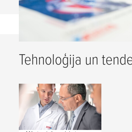
Tehnoloģija un tend
Visaugstākie kvalitātes
standarti gan
izstrādājumiem, gan
cilvēkiem