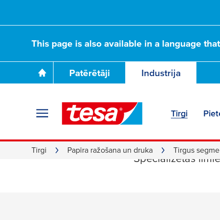
This page is also available in a language tha
Patērētāji
Industrija
Tirgi
Piet
Gofrēta
Tirgi
Papīra ražošana un druka
Tirgus segme
Specializētās līm