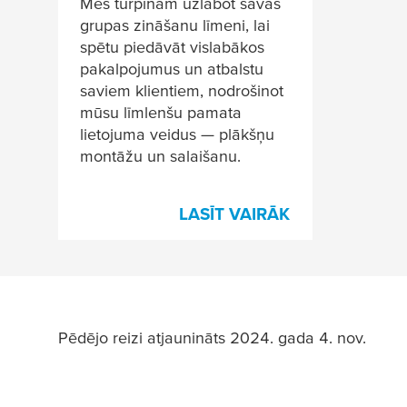
Mēs turpinām uzlabot savas
grupas zināšanu līmeni, lai
spētu piedāvāt vislabākos
pakalpojumus un atbalstu
saviem klientiem, nodrošinot
mūsu līmlenšu pamata
lietojuma veidus — plākšņu
montāžu un salaišanu.
LASĪT VAIRĀK
Pēdējo reizi atjaunināts 2024. gada 4. nov.