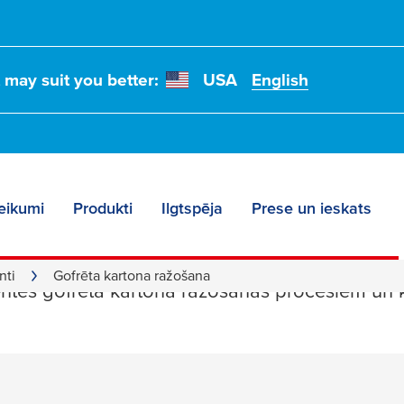
t may suit you better:
USA
English
eikumi
Produkti
Ilgtspēja
Prese un ieskats
 kartona ražošana
nti
Gofrēta kartona ražošana
lentes gofrēta kartona ražošanas procesiem un 