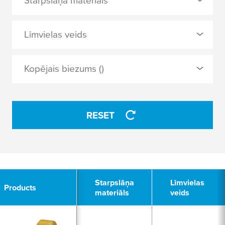
Starpslāņa materiāls
0 Selected
Līmvielas veids
mīksts PVC
0 Selected
Kopējais biezums ()
akrils
APPLY
dabiskais kaučuks
RESET
APPLY
2
Starpslāņa
Līmvielas
Products
materiāls
veids