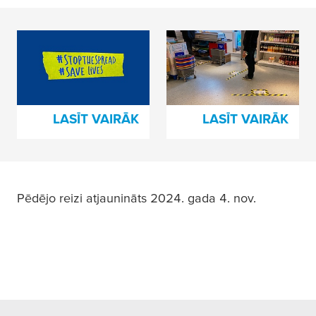
Paliec drošs
Sociālās
sortiments
distancēšanās
līmlentes
LASĪT VAIRĀK
LASĪT VAIRĀK
Pēdējo reizi atjaunināts 2024. gada 4. nov.