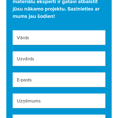
materiālu eksperti ir gatavi atbalstīt
jūsu nākamo projektu. Sazinieties ar
mums jau šodien!
Vārds
Uzvārds
E-pasts
Uzņēmums