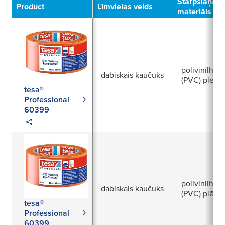
Starpslāņa
Product
Līmvielas veids
materiāls
polivinilhlor
dabiskais kaučuks
(PVC) plēve
tesa®
Professional
60399
polivinilhlor
dabiskais kaučuks
(PVC) plēve
tesa®
Professional
60399