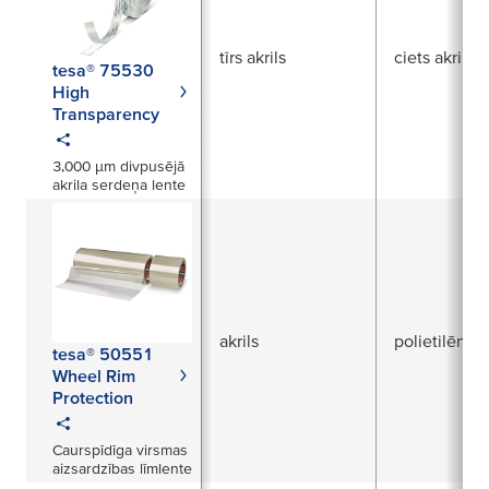
tīrs akrils
ciets akrils
tesa® 75530
High
Transparency
3,000 µm divpusējā
akrila serdeņa lente
akrils
polietilēna 
tesa® 50551
Wheel Rim
Protection
Caurspīdīga virsmas
aizsardzības līmlente