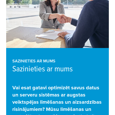
SAZINIETIES AR MUMS
Sazinieties ar mums
Vai esat gatavi optimizēt savus datus
un serveru sistēmas ar augstas
veiktspējas līmēšanas un aizsardzības
risinājumiem? Mūsu līmēšanas un