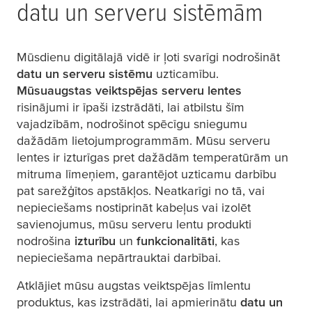
datu un serveru sistēmām
Mūsdienu digitālajā vidē ir ļoti svarīgi nodrošināt
datu un serveru sistēmu
uzticamību.
Mūsu
augstas veiktspējas serveru lentes
risinājumi ir īpaši izstrādāti, lai atbilstu šīm
vajadzībām, nodrošinot spēcīgu sniegumu
dažādām lietojumprogrammām. Mūsu serveru
lentes ir izturīgas pret dažādām temperatūrām un
mitruma līmeņiem, garantējot uzticamu darbību
pat sarežģītos apstākļos. Neatkarīgi no tā, vai
nepieciešams nostiprināt kabeļus vai izolēt
savienojumus, mūsu serveru lentu produkti
nodrošina
izturību
un
funkcionalitāti
, kas
nepieciešama nepārtrauktai darbībai.
Atklājiet mūsu augstas veiktspējas līmlentu
produktus, kas izstrādāti, lai apmierinātu
datu un