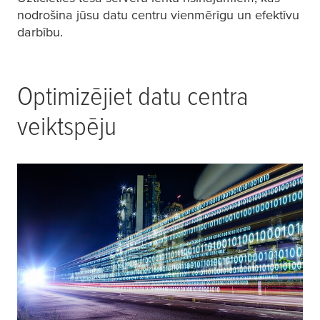
nodrošina jūsu datu centru vienmērīgu un efektīvu
darbību.
Optimizējiet datu centra
veiktspēju