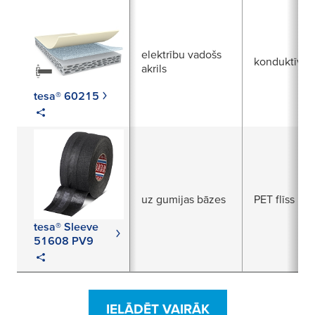
elektrību vadošs
konduktīvās
akrils
tesa® 60215
uz gumijas bāzes
PET flīss
tesa® Sleeve
51608 PV9
IELĀDĒT VAIRĀK