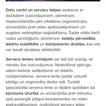
Datu centri un serveru telpas
saskaras ar
dažādiem izaicinājumiem, piemēram,
nepieciešamību pēc efektīvas organizācijas,
aizsardzību pret vides apdraudējumiem un
augstas veiktspējas saglabāšanu. Šajās vidēs bieži
rodas sarežģījumi, piemēram,
kabeļu pārvaldība
,
iekārtu stabilitāte
un
komponentu drošība
, kas visi
var kavēt darbības efektivitāti.
Servera lentes risinājumi
var būt ļoti svarīgi, lai
risinātu šos izaicinājumus. Nodrošinot spēcīgu
saķeri kabeļu saišķošanai un iekārtu
nostiprināšanai, servera lente palīdz uzturēt
kārtīgu un organizētu darba vidi. Turklāt
specializēta servera lente ar tādām īpašībām kā
karstuma izturība
un aizsardzība pret mitrumu
spēj pasargāt jutīgus komponentus no vides
apdraudējumiem, nodrošinot serveru telpu