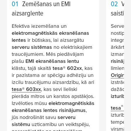
01
Zemēšanas un EMI
02
Vis
aizsarglente
saistīša
Efektīva iezemēšana un
Serveru
elektromagnētiskās ekranēšanas
nostipri
lentes
ir būtiskas, lai aizsargātu
integrit
serveru sistēmas
no elektriskajiem
ārkārtīgi
traucējumiem. Mēs piedāvājam
izmanto
plašu
EMI ekranēšanas lentu
risināju
klāstu, tajā skaitā
tesa
® 602xx
, kas
līmlente
ir pazīstama ar spēcīgu adhēziju un
Original
izcilu traucējumu aizsardzību, kā arī
izstrādāt
tesa
® 603xx
, kas sevi lieliski
dažādiem
pierāda mitros un karstos apstākļos.
izturību
p
Izvēloties mūsu
elektromagnētiskās
®
tesa
496
ekranēšanas lentes risinājumus
,
izturību 
jūs nodrošināt savu
serveru
tempera
sistēmu
uzticamību un veiktspēju,
virsmām