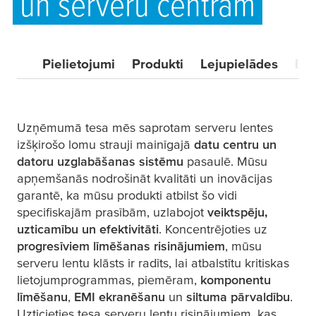
un serveru centram
Pielietojumi
Produkti
Lejupielādes
BU
Uzņēmumā
tesa
mēs saprotam serveru lentes
izšķirošo lomu strauji mainīgajā
datu centru un
datoru uzglabāšanas sistēmu
pasaulē. Mūsu
apņemšanās nodrošināt kvalitāti un inovācijas
garantē, ka mūsu produkti atbilst šo vidi
specifiskajām prasībām, uzlabojot
veiktspēju,
uzticamību un efektivitāti
. Koncentrējoties uz
progresīviem līmēšanas risinājumiem
, mūsu
serveru lentu klāsts ir radīts, lai atbalstītu kritiskas
lietojumprogrammas, piemēram,
komponentu
līmēšanu
,
EMI ekranēšanu
un
siltuma pārvaldību
.
Uzticieties
tesa
serveru lentu risinājumiem, kas