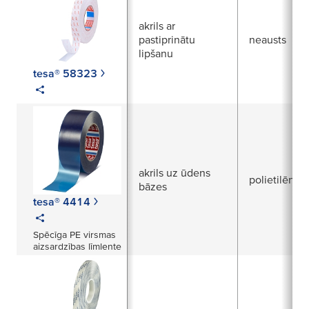
akrils ar
pastiprinātu
neausts
lipšanu
tesa® 58323
akrils uz ūdens
polietilēna 
bāzes
tesa® 4414
Spēcīga PE virsmas
aizsardzības līmlente