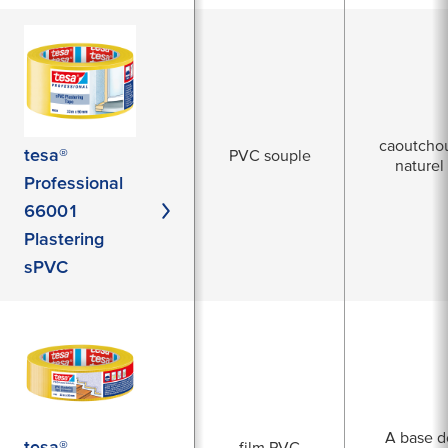
caoutcho
tesa®
PVC souple
naturel
Professional
66001
Plastering
sPVC
A base d
tesa®
film PVC