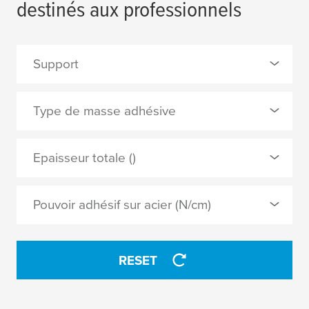
destinés aux professionnels
Support
0 Selected
Type de masse adhésive
film PVC
0 Selected
Epaisseur totale ()
PE
A base de caoutchouc
PVC souple
Pouvoir adhésif sur acier (N/cm)
acrylique
toile
acrylique à base aqueuse
toile PE extrudé
RESET
caoutchouc naturel
toile PE laminé
caoutchouc synthétique