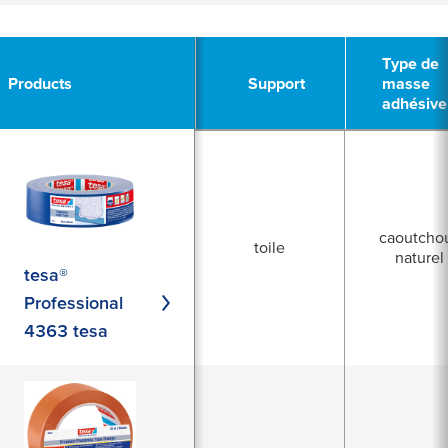
13
APPLY
APPLY
Type de
Type de
Products
Products
Support
Support
masse
masse
adhésive
adhésive
caoutcho
toile
naturel
tesa®
Professional
4363 tesa