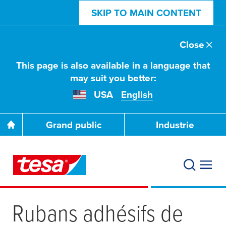
SKIP TO MAIN CONTENT
Close
This page is also available in a language that
may suit you better:
USA
English
Grand public
Industrie
Rubans adhésifs de