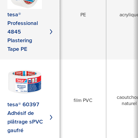
tesa®
PE
acryliqu
Professional
4845
Plastering
Tape PE
caoutcho
film PVC
naturel
tesa® 60397
Adhésif de
plâtrage sPVC
gaufré