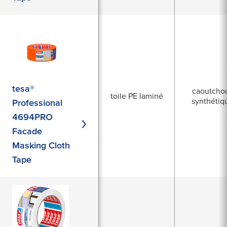
tesa®
caoutcho
toile PE laminé
synthétiq
Professional
4694PRO
Facade
Masking Cloth
Tape