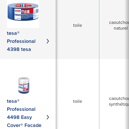
caoutcho
toile
naturel
tesa®
Professional
4398 tesa
caoutcho
tesa®
toile
synthétiq
Professional
4498 Easy
Cover® Facade