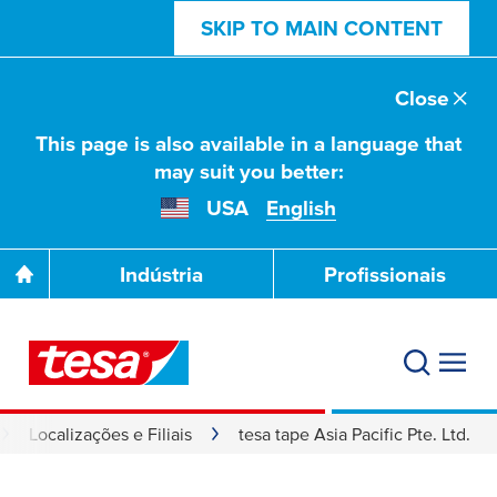
SKIP TO MAIN CONTENT
Close
This page is also available in a language that
may suit you better:
USA
English
Indústria
Profissionais
Localizações e Filiais
tesa tape Asia Pacific Pte. Ltd.