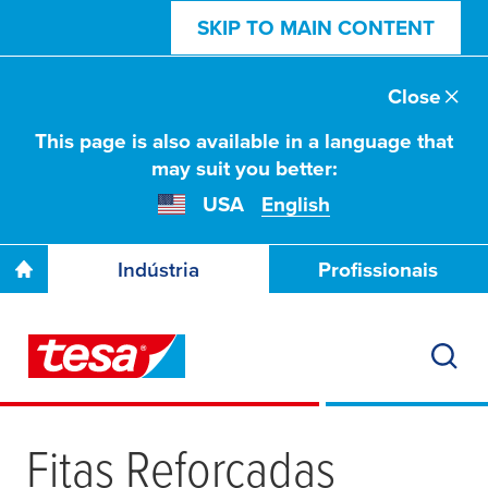
SKIP TO MAIN CONTENT
Close
This page is also available in a language that
may suit you better:
USA
English
Indústria
Profissionais
Fitas Reforçadas