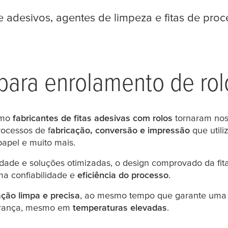
desivos, agentes de limpeza e fitas de proces
 para enrolamento de rol
omo
fabricantes de fitas adesivas
com rolos
tornaram noss
ocessos de f
abricação, conversão e impressão
que utili
papel e muito mais.
dade e soluções otimizadas, o design comprovado da fita
ma confiabilidade e
eficiência do processo
.
ação limpa e precisa
, ao mesmo tempo que garante uma fá
gurança, mesmo em
temperaturas elevadas
.