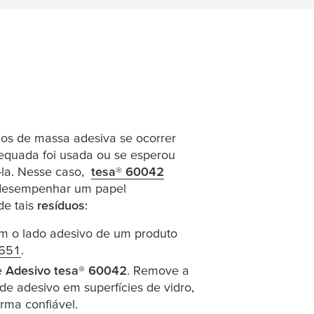
s de massa adesiva se ocorrer
dequada foi usada ou se esperou
la. Nesse caso,
tesa
® 60042
in a new window or tab)
esempenhar um papel
e tais
resíduos
:
m o lado adesivo de um produto
4651
(opens in a new window or tab)
.
e
Adesivo
tesa
® 60042
. Remove a
de adesivo em superfícies de vidro,
orma confiável.