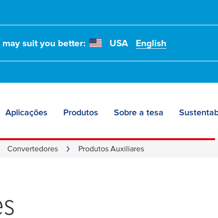
t may suit you better:
USA
English
Aplicações
Produtos
Sobre a tesa
Sustentab
Convertedores
Produtos Auxiliares
es