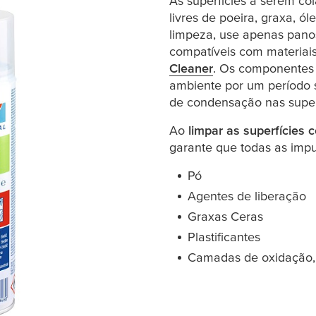
As superfícies a serem co
livres de poeira, graxa, ó
limpeza, use apenas pano
compatíveis com materia
Cleaner
(opens in a new w
. Os componentes
ambiente por um período s
de condensação nas superf
Ao
limpar as superfícies
garante que todas as imp
Pó
Agentes de liberação
Graxas Ceras
Plastificantes
Camadas de oxidação, 