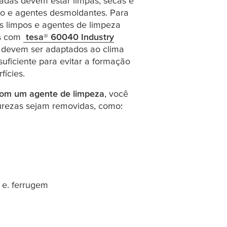
ladas devem estar limpas, secas e
leo e agentes desmoldantes. Para
s limpos e agentes de limpeza
is com
tesa
® 60040 Industry
indow or tab)
 devem ser adaptados ao clima
uficiente para evitar a formação
ícies.
 com um agente de limpeza
, você
urezas sejam removidas, como:
e. ferrugem