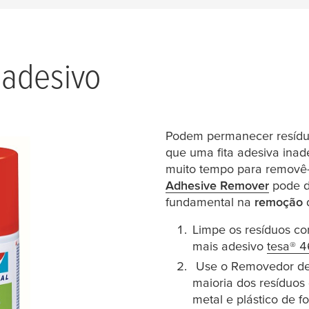
adesivo
Podem permanecer resíduo
que uma fita adesiva ina
muito tempo para removê-
Adhesive Remover
(opens 
pode d
fundamental na
remoção
d
Limpe os resíduos co
mais adesivo
tesa
® 
Use o Removedor d
maioria dos resíduos 
metal e plástico de f