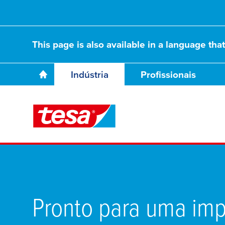
This page is also available in a language tha
Indústria
Profissionais
Pronto para uma im