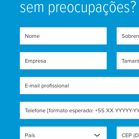
sem preocupações?
Nome
Sobre
Empresa
Taman
E-mail profissional
Telefone [formato esperado: +55 XX YYYYY-Y
País
CEP (D