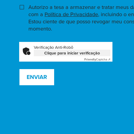
Autorizo a tesa a armazenar e tratar meus 
com a
Política de Privacidade
, incluindo o 
Estou ciente de que posso revogar meu con
momento.
Verificação Anti-Robô
Clique para iniciar verificação
Friendly
Captcha ⇗
ENVIAR