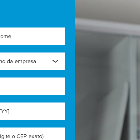
nome
ho da empresa
YYY]
igite o CEP exato)