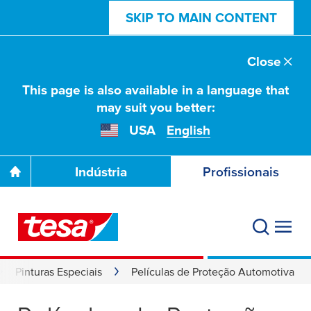
SKIP TO MAIN CONTENT
Close
This page is also available in a language that
may suit you better:
USA
English
Indústria
Profissionais
Pinturas Especiais
Películas de Proteção Automotiva