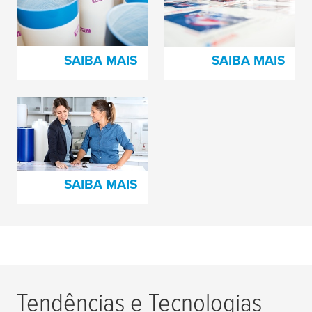
Espumas Adesivas
montagem de chapas
e fitas de tecido
SAIBA MAIS
SAIBA MAIS
Espumas de
Amortecimento
tesa
print®
SAIBA MAIS
Tendências e Tecnologias