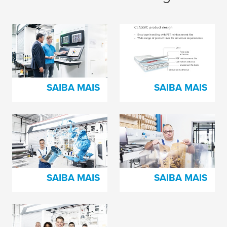
Como fazer um
O segredo por trás de
registro perfeito na
toda impressora feliz?
impressão
SAIBA MAIS
SAIBA MAIS
Tentando resolver
Clichê se danifica de
problemas de
muitas formas
perfuração?
SAIBA MAIS
SAIBA MAIS
O Segredo por trás do