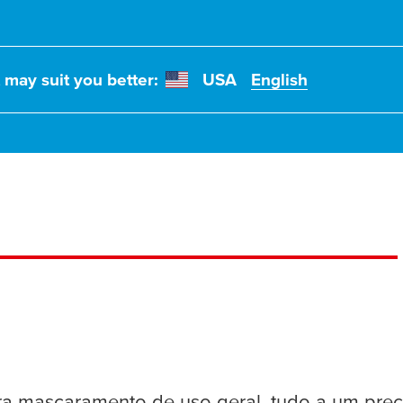
t may suit you better:
USA
English
ara mascaramento de uso geral, tudo a um preç