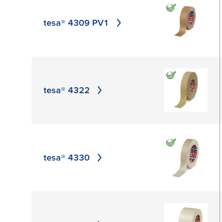
crepado
tesa® 4309 PV1
papel liso
APLICAR
tesa® 4322
tesa® 4330