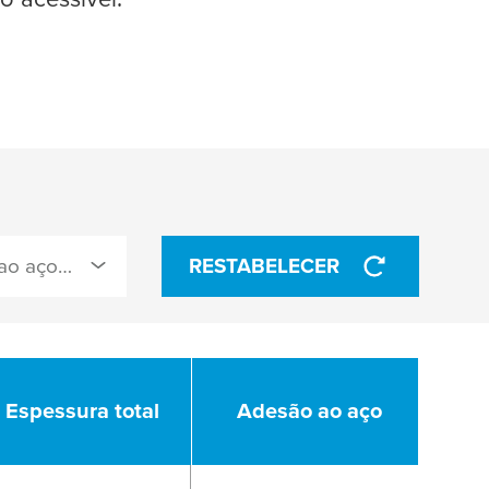
Adesão ao aço (N/cm)
RESTABELECER
Espessura total
Espessura total
Adesão ao aço
Adesão ao aço