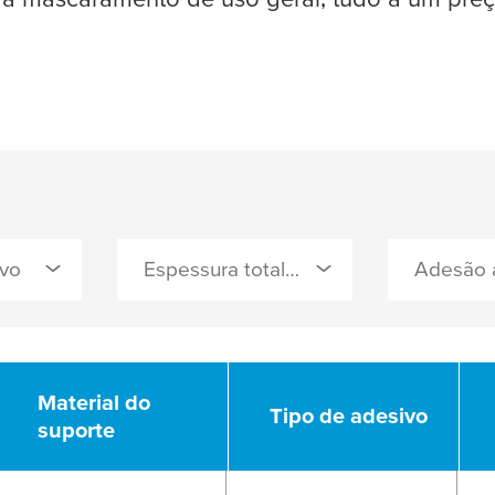
ivo
Espessura total ()
Material do
Material do
Tipo de adesivo
Tipo de adesivo
suporte
suporte
R