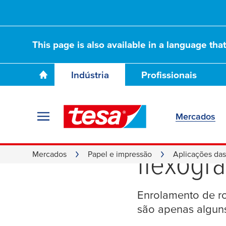
This page is also available in a language tha
Indústria
Profissionais
Mercados
Fitas p
flexográ
Mercados
Papel e impressão
Aplicações das 
Enrolamento de ro
são apenas algun