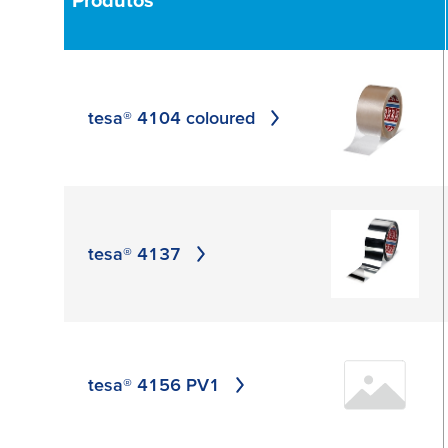
filme PET
borracha natural
filme PVC
silicone
PETP
tesa® 4104 coloured
APLICA
PTFE film
tecido revestido com
silicone
APLICAR
tesa® 4137
tesa® 4156 PV1