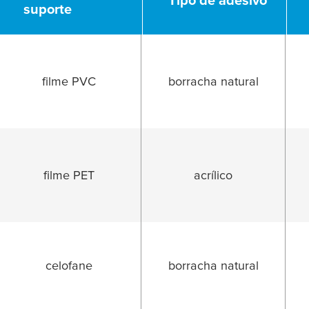
suporte
suporte
filme PVC
borracha natural
R
filme PET
acrílico
celofane
borracha natural