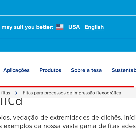
t may suit you better:
USA
English
Aplicações
Produtos
Sobre a tesa
Sustentab
ara processos de imp
fica
fitas
Fitas para processos de impressão flexográfica
los, vedação de extremidades de clichês, iníci
s exemplos da nossa vasta gama de fitas ade