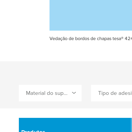
Vedação de bordos de chapas tesa® 42
Material do suporte
Tipo de ades
9
0 Selecionado
0 Selecionado
celofane
acrílico
Produtos
Produtos