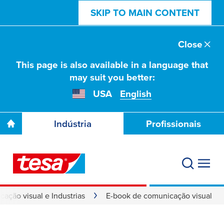
SKIP TO MAIN CONTENT
Close
This page is also available in a language that
may suit you better:
USA
English
Indústria
Profissionais
ação visual e Industrias
E-book de comunicação visual