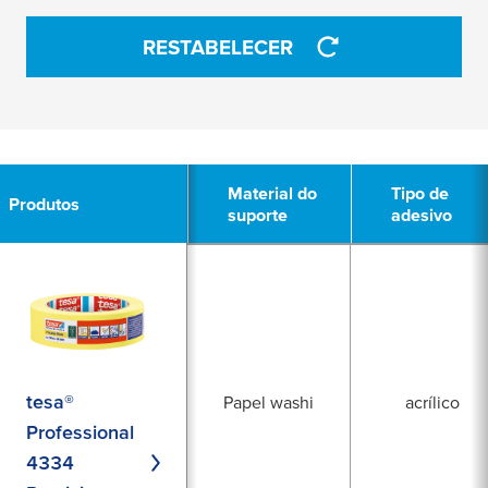
APLICAR
RESTABELECER
APLICAR
3
Material do
Material do
Tipo de
Tipo de
Produtos
Produtos
suporte
suporte
adesivo
adesivo
tesa®
Papel washi
acrílico
Professional
4334