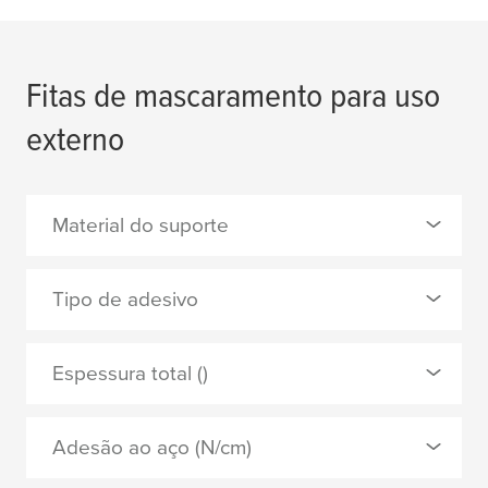
Fitas de mascaramento para uso
externo
Material do suporte
0 Selecionado
Tipo de adesivo
papel levemente crepado
0 Selecionado
Espessura total ()
papel liso
acrílico
Papel washi
Adesão ao aço (N/cm)
borracha natural