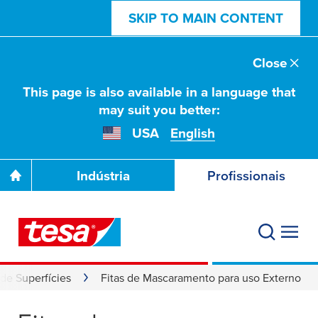
SKIP TO MAIN CONTENT
Close
This page is also available in a language that
may suit you better:
USA
English
Indústria
Profissionais
de Superfícies
Fitas de Mascaramento para uso Externo