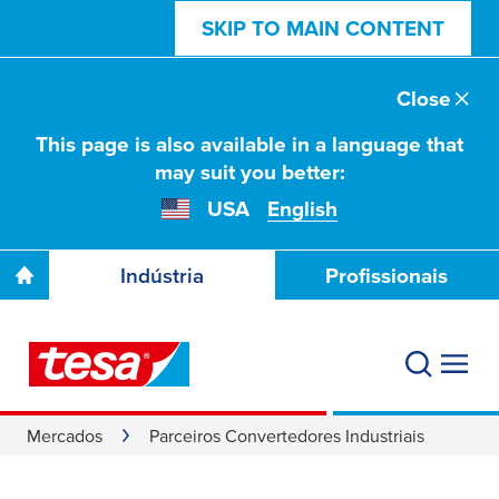
SKIP TO MAIN CONTENT
Close
This page is also available in a language that
may suit you better:
USA
English
Indústria
Profissionais
Mercados
Parceiros Convertedores Industriais