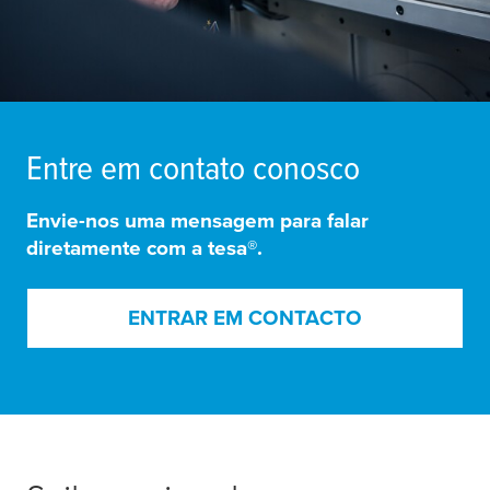
Entre em contato conosco
Envie-nos uma mensagem para falar
diretamente com a
tesa
®.
ENTRAR EM CONTACTO