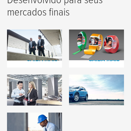
mercados finais
Distribuição Industrial
Comunicação visual e
Industrias
SAIBA MAIS
SAIBA MAIS
Eletrodomésticos
Automotive
SAIBA MAIS
SAIBA MAIS
Ligação construtiva
no setor de