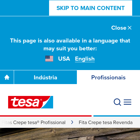
SKIP TO MAIN CONTENT
Close
This page is also available in a language that
may suit you better:
USA
English
Indústria
Profissionais
Fitas Crepe tesa® Profissional
Fita Crepe tesa Revenda