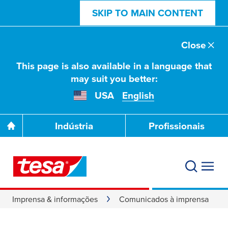
SKIP TO MAIN CONTENT
Close
This page is also available in a language that
may suit you better:
USA
English
Indústria
Profissionais
Imprensa & informações
Comunicados à imprensa