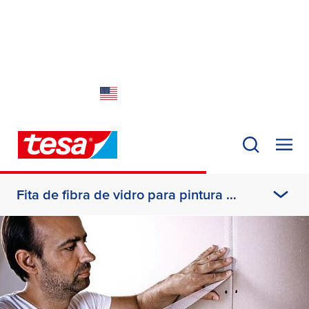
Close
This page is also available in a language that
may suit you better:
USA
English
Fita de fibra de vidro para pintura e reparação
Produtos e indústrias
Sobre nós
Sustentabilidade