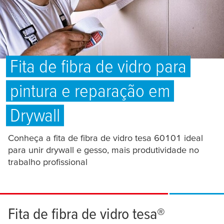
Carreira
Imprensa e informações
Fita de fibra de vidro para
pintura e reparação em
PORTUGUÊS
Drywall
Conheça a fita de fibra de vidro
tesa
60101 ideal
para unir drywall e gesso, mais produtividade no
trabalho profissional
Fita de fibra de vidro
tesa
®