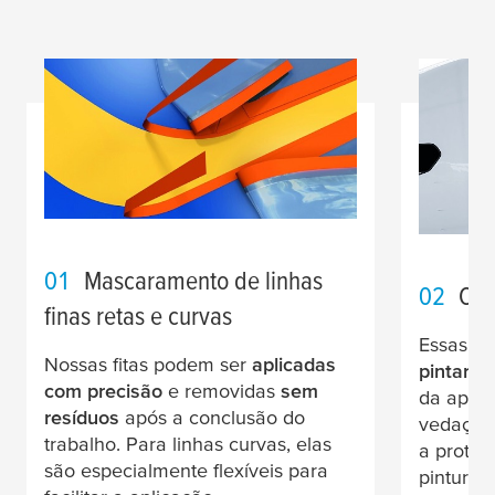
01
Mascaramento de linhas
02
Col
finas retas e curvas
Essas fi
Nossas fitas podem ser
aplicadas
pintar a
com precisão
e removidas
sem
da aplic
resíduos
após a conclusão do
vedação
trabalho. Para linhas curvas, elas
a proteç
são especialmente flexíveis para
pintura