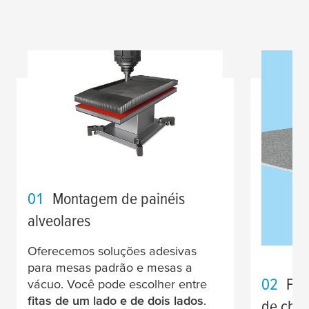
01
Montagem de painéis
alveolares
Oferecemos soluções adesivas
para mesas padrão e mesas a
02
Fit
vácuo. Você pode escolher entre
fitas de um lado e de dois lados
.
de cha