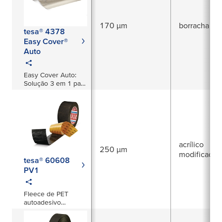
170 µm
borracha nat
tesa® 4378
Easy Cover®
Auto
Easy Cover Auto:
Solução 3 em 1 para
mascaramento de
grandes áreas
acrílico
250 µm
modificado
tesa® 60608
PV1
Fleece de PET
autoadesivo
premium para
aplicações