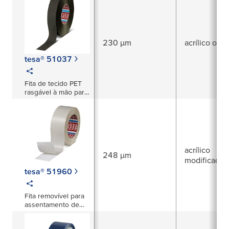
exigentes de BSR
230 µm
acrílico oti
tesa® 51037
Fita de tecido PET
rasgável à mão para
alta proteção contra
abrasão de chicotes
automotivos
acrílico
248 µm
modificado
tesa® 51960
Fita removível para
assentamento de
carpetes para usos
profissionais