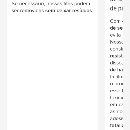
Se necessário, nossas fitas podem
de piso
ser removidas
sem deixar resíduos
.
Com ele
de segur
evita a 
Nossa
f
constru
resiste 
disso, sã
de halog
facilmen
o proces
esse tipo
toxicida
em caso
as norma
adesivo
fatalida