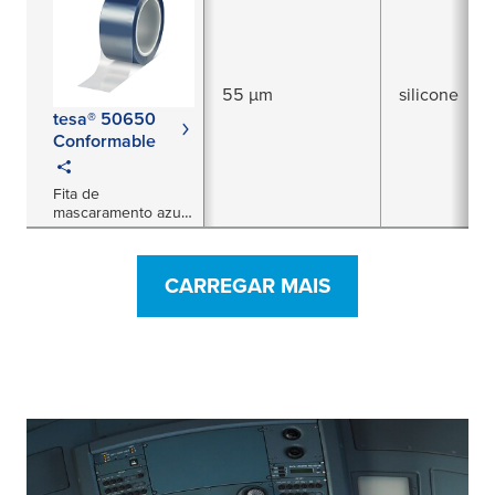
55 µm
silicone
tesa® 50650
Conformable
Fita de
mascaramento azul
de poliéster/silicone
CARREGAR MAIS