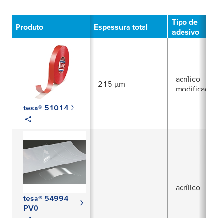
Filtro
Tipo de
Produto
Espessura total
adesivo
acrílico
215 µm
modificado
tesa® 51014
acrílico
tesa® 54994
PV0