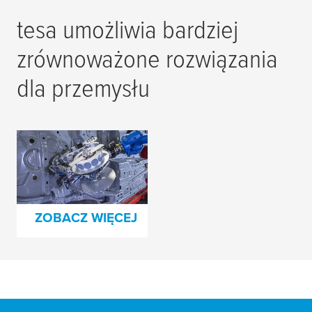
tesa
umożliwia bardziej
zrównoważone rozwiązania
dla przemysłu
Wykrój
samoprzylepny
zamiast zaślepki
ZOBACZ WIĘCEJ