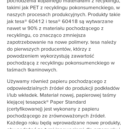
pochodzenia kopalnego materiałami z recyklingu,
takimi jak PET z recyklingu pokonsumenckiego, w
naszych procesach produkcyjnych. Produkty takie
jak
tesa
® 60412 i
tesa
® 60418 są wytwarzane
nawet w 90% z materiału pochodzącego z
recyklingu, co znacząco zmniejsza
zapotrzebowanie na nowe polimery.
tesa
należy
do pierwszych producentów, którzy z
powodzeniem wykorzystują zawartość
pochodzącą z recyklingu pokonsumenckiego w
taśmach tkaninowych.
Używamy również papieru pochodzącego z
odpowiedzialnych źródeł do produkcji podkładów
i/lub wkładek. Materiał nowej, papierowej taśmy
klejącej
tesa
pack® Paper Standard
(certyfikowanej) jest wykonany z papieru
pochodzącego ze zrównoważonych źródeł.
Każdego roku będą wprowadzane nowe produkty,