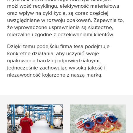
możliwość recyklingu, efektywność materiałowa
oraz wpływ na cykl życia, są coraz częściej
uwzględniane w rozwoju opakowań. Zapewnia to,
że wprowadzone usprawnienia są skuteczne,
mierzalne i zgodne z oczekiwaniami klientów.
Dzięki temu podejściu firma
tesa
podejmuje
konkretne działania, aby uczynić swoje
opakowania bardziej odpowiedzialnymi,
jednocześnie zachowując wysoką jakość i
niezawodność kojarzone z naszą marką.
Napędzanie
Nie wszystkie PCR są
gospodarki o obiegu
takie same
zamkniętym w