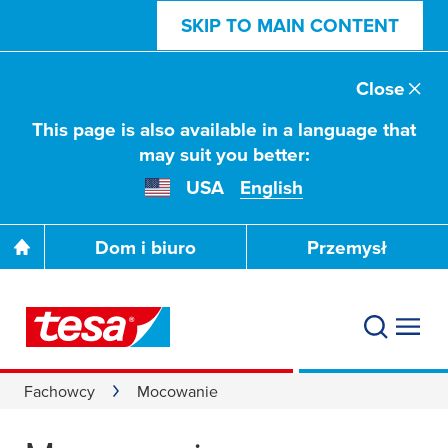
SKIP TO MAIN CONTENT
Close
This page is also available in a language that
may suit you better:
USA
English
Dom i biuro
Przemysł
Fachowcy
Mocowanie