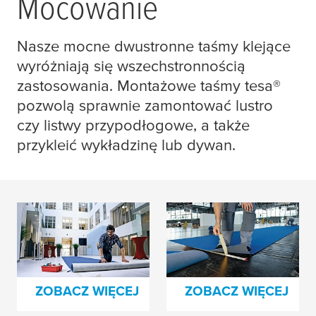
Mocowanie
Nasze mocne dwustronne taśmy klejące
wyróżniają się wszechstronnością
zastosowania. Montażowe taśmy
tesa
®
pozwolą sprawnie zamontować lustro
czy listwy przypodłogowe, a także
przykleić wykładzinę lub dywan.
Taśmy do trwałego
Usuwalne taśmy do
mocowania
mocowania
wykładzin
wykładzin
ZOBACZ WIĘCEJ
ZOBACZ WIĘCEJ