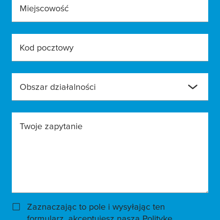
Miejscowość
Kod pocztowy
Obszar działalności
Twoje zapytanie
Zaznaczając to pole i wysyłając ten
formularz, akceptujesz
naszą Politykę