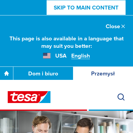
SKIP TO MAIN CONTENT
Close
This page is also available in a language that
may suit you better:
USA
English
Dom i biuro
Przemysł