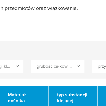
ich przedmiotów oraz wiązkowania.
typ substancji klejącej
grubość całkowita ()
lny
Materiał
Materiał
typ substancji
typ substancji
nośnika
nośnika
klejącej
klejącej
ny