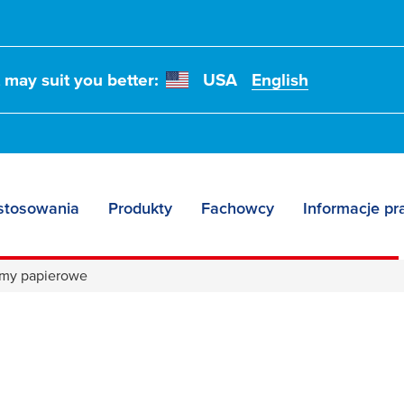
t may suit you better:
USA
English
stosowania
Produkty
Fachowcy
Informacje p
śmy papierowe