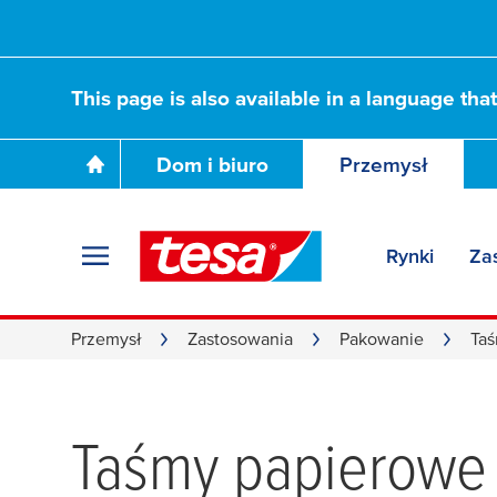
This page is also available in a language tha
Dom i biuro
Przemysł
Rynki
Za
Przemysł
Zastosowania
Pakowanie
Ta
Taśmy papierowe