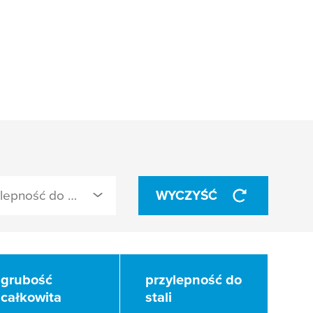
przylepność do stali (N/cm)
WYCZYŚĆ
grubość
grubość
przylepność do
przylepność do
całkowita
całkowita
stali
stali