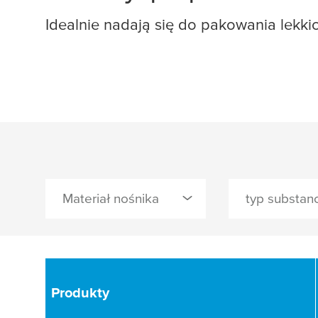
Idealnie nadają się do pakowania lekk
Materiał nośnika
6
0 Wybrane
0 Wybrane
papier
kauczuk natura
Produkty
Produkty
kauczuk sztucz