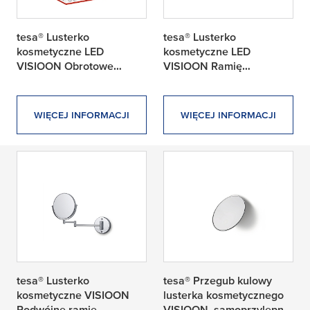
tesa® Lusterko
tesa® Lusterko
kosmetyczne LED
kosmetyczne LED
VISIOON Obrotowe
VISIOON Ramię
ramię, samoprzylepne,
obrotowe,
chromowany metal,
samoprzylepne, metal
chromowane tworzywo
malowany proszkowo na
WIĘCEJ INFORMACJI
WIĘCEJ INFORMACJI
sztuczne
czarno, plastik matowy
tesa® Lusterko
tesa® Przegub kulowy
kosmetyczne VISIOON
lusterka kosmetycznego
Podwójne ramię
VISIOON, samoprzylepny,