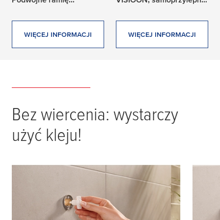
obrotowe,
mosiądz chromowany
samoprzylepne, mosiądz
chromowany,
WIĘCEJ INFORMACJI
WIĘCEJ INFORMACJI
chromowana stal
nierdzewna
4 products found
Bez wiercenia: wystarczy
użyć kleju!