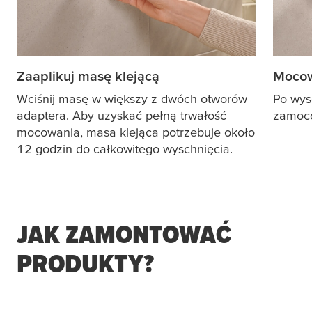
Zaaplikuj masę klejącą
Mocow
Wciśnij masę w większy z dwóch otworów
Po wys
adaptera. Aby uzyskać pełną trwałość
zamoco
mocowania, masa klejąca potrzebuje około
12 godzin do całkowitego wyschnięcia.
JAK ZAMONTOWAĆ
PRODUKTY?