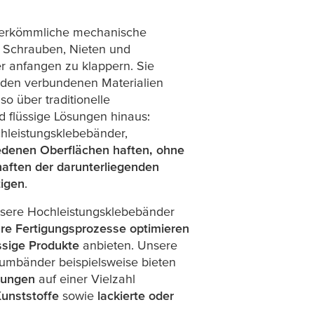
 herkömmliche mechanische
 Schrauben, Nieten und
r anfangen zu klappern. Sie
den verbundenen Materialien
o über traditionelle
 flüssige Lösungen hinaus:
hleistungsklebebänder,
edenen Oberflächen haften, ohne
haften der darunterliegenden
tigen
.
sere Hochleistungsklebebänder
hre Fertigungsprozesse optimieren
ssige Produkte
anbieten. Unsere
umbänder beispielsweise bieten
ndungen
auf einer Vielzahl
Kunststoffe
sowie
lackierte oder