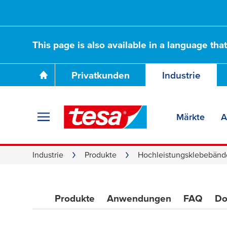
Hochleistungskle
This page is also available in a language tha
Design und Ihre 
Privatkunden
Industrie
revolutionieren
Märkte
A
Industrie
Produkte
Hochleistungsklebebänd
Produkte
Anwendungen
FAQ
Do