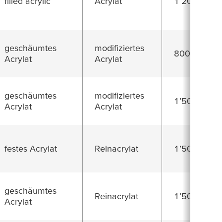
filled acrylic
Acrylat
1’200 µm
geschäumtes
modifiziertes
800 µm
Acrylat
Acrylat
geschäumtes
modifiziertes
1’500 µm
Acrylat
Acrylat
festes Acrylat
Reinacrylat
1’500 µm
geschäumtes
Reinacrylat
1’500 µm
Acrylat