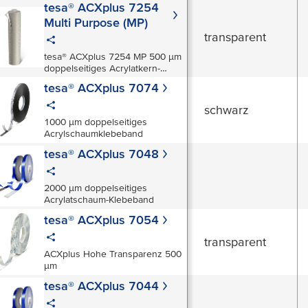
tesa® ACXplus 7254
Multi Purpose (MP)
transparent
tesa® ACXplus 7254 MP 500 µm
doppelseitiges Acrylatkern-
Klebeband
tesa® ACXplus 7074
schwarz
1000 µm doppelseitiges
Acrylschaumklebeband
tesa® ACXplus 7048
2000 µm doppelseitiges
Acrylatschaum-Klebeband
tesa® ACXplus 7054
transparent
ACXplus Hohe Transparenz 500
µm
tesa® ACXplus 7044