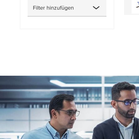
Filter hinzufügen
Art der Abdeckung
Art der Abdeckung
Feststoffanteil
Klebkraft auf ABS (initial)
Klebkraft auf ABS (nach 14
Tagen)
Klebkraft auf Aluminium
(nach 3 Tagen)
Klebkraft auf PP (initial)
Klebkraft auf PP (nach 14
Tagen)
Klebkraft auf Stahl (initial)