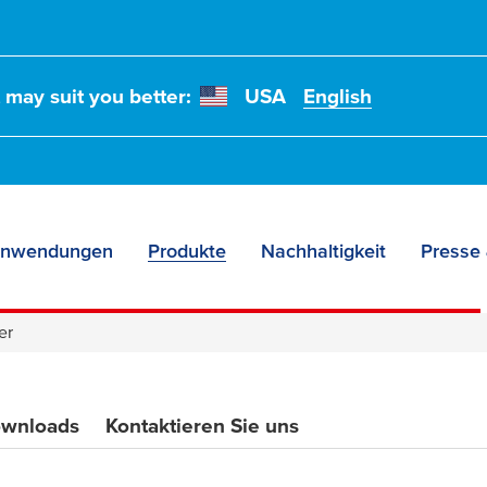
bebänder Ihr
t may suit you better:
USA
English
Fertigung
nwendungen
Produkte
Nachhaltigkeit
Presse 
er
wnloads
Kontaktieren Sie uns