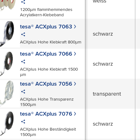
weiss
1200µm flammhemmendes
Acrylatkern-Klebeband
tesa® ACXplus 7063
schwarz
ACXplus Hohe Klebkraft 800µm
tesa® ACXplus 7066
schwarz
ACXplus Hohe Klebkraft 1500
µm
tesa® ACXplus 7056
transparent
ACXplus Hohe Transparenz
1500µm
tesa® ACXplus 7076
schwarz
ACXplus Hohe Beständigkeit
1500µm