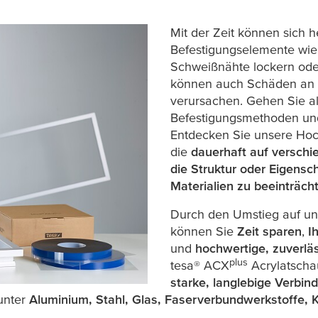
Mit der Zeit können sich
Befestigungselemente wie
Schweißnähte lockern ode
können auch Schäden an 
verursachen. Gehen Sie als
Befestigungsmethoden und
Entdecken Sie unsere Hoc
die
dauerhaft auf verschi
die Struktur oder Eigensc
Materialien zu beeinträch
Durch den Umstieg auf un
können Sie
Zeit sparen
,
I
und
hochwertige, zuverlä
plus
tesa
® ACX
Acrylatscha
starke, langlebige Verbi
runter
Aluminium, Stahl, Glas, Faserverbundwerkstoffe, 