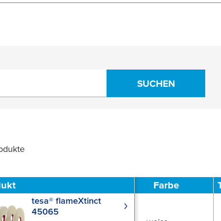
SUCHEN
odukte
Filter
dukt
Farbe
tesa® flameXtinct
45065