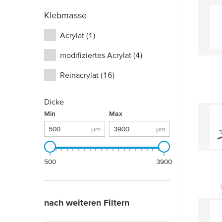
Klebmasse
Acrylat
(1)
modifiziertes Acrylat
(4)
Reinacrylat
(16)
Dicke
Dicke: 500 µm - 3900 µm
Min
µm
Max
µm
µm
µm
500
3900
nach weiteren Filtern