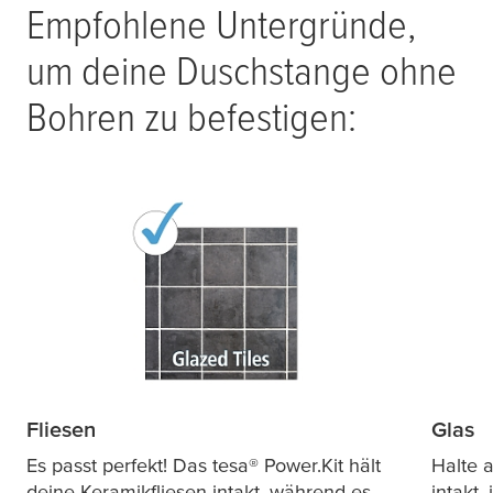
Empfohlene Untergründe,
um deine Duschstange ohne
Bohren zu befestigen:
Fliesen
Glas
Es passt perfekt! Das
tesa
® Power.Kit hält
Halte 
deine Keramikfliesen intakt, während es
intakt