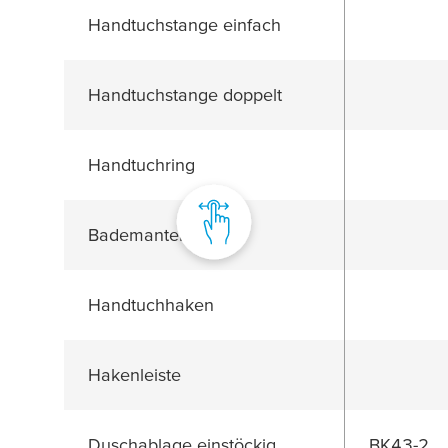
Handtuchstange einfach
Handtuchstange doppelt
Handtuchring
Bademantelhaken
Handtuchhaken
Hakenleiste
Duschablage einstöckig
BK43-2