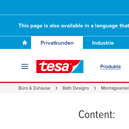
This page is also available in a language tha
Privatkunden
Industrie
Produkte
Zuordnu
Büro & Zuhause
Bath Designs
Montageanlei
Content: