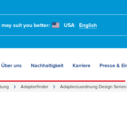
t may suit you better:
USA
English
Über uns
Nachhaltigkeit
Karriere
Presse & Ei
ng der Adapter zu d
tung
Adapterfinder
Adapterzuordnung Design Serien