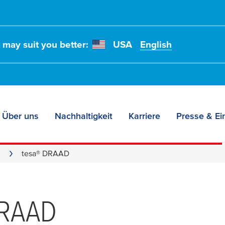
t may suit you better:
USA
English
Über uns
Nachhaltigkeit
Karriere
Presse & Ei
n
tesa® DRAAD
DRAAD