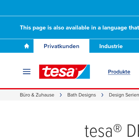
This page is also available in a language tha
Privatkunden
Industrie
Produkte
Büro & Zuhause
Bath Designs
Design Serie
tesa
® 