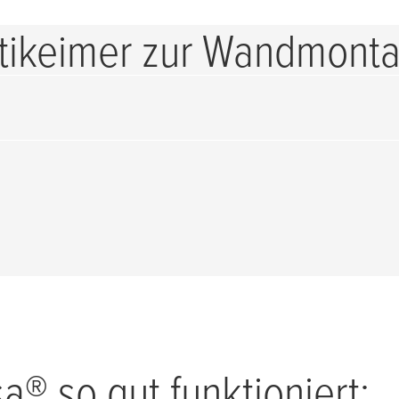
tikeimer zur Wandmonta
te gefunden
sa
® so gut funktioniert: