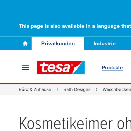
This page is also available in a language tha
Privatkunden
Industrie
Produkte
Büro & Zuhause
Bath Designs
Waschbecken
Kosmetikeimer o