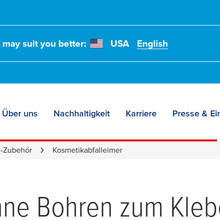
t may suit you better:
USA
English
Über uns
Nachhaltigkeit
Karriere
Presse & Ei
-Zubehör
Kosmetikabfalleimer
hne Bohren zum Kle