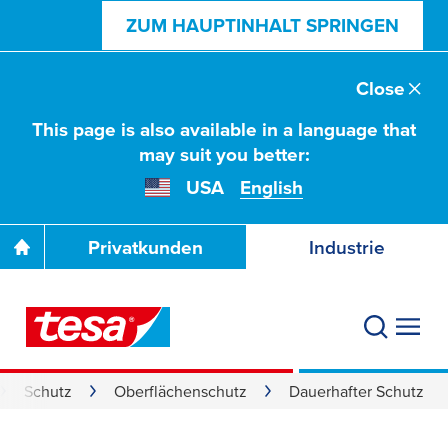
ZUM HAUPTINHALT SPRINGEN
Close
This page is also available in a language that
may suit you better:
USA
English
Privatkunden
Industrie
Schutz
Oberflächenschutz
Dauerhafter Schutz