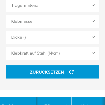
Trägermaterial
0 Ausgewählt
Klebmasse
PE
0 Ausgewählt
Dicke ()
PU-Folie
Acrylat
PVC-Film
Klebkraft auf Stahl (N/cm)
Reinacrylat
ANWENDEN
ZURÜCKSETZEN
ANWENDEN
5