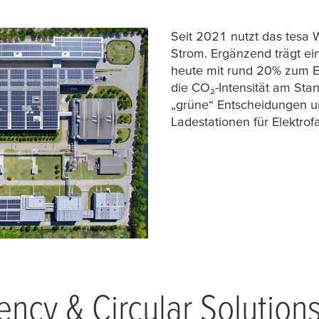
Seit 2021 nutzt das
tesa
W
Strom. Ergänzend trägt ein
heute mit rund 20% zum E
die CO₂-Intensität am Sta
„grüne“ Entscheidungen un
Ladestationen für Elektrof
ency & Circular Solution