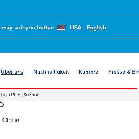
t may suit you better:
USA
English
Über uns
Nachhaltigkeit
Karriere
Presse & Ein
Adhesive Tapes for E
s
tesa Plant Suzhou
, China