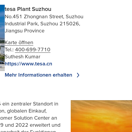
tesa Plant Suzhou
No.451 Zhongnan Street, Suzhou
Industrial Park, Suzhou 215026,
Jiangsu Province
Karte öffnen
Tel.:
400-699-7710
Suthesh Kumar
https://www.tesa.cn
Mehr Informationen erhalten
ein zentraler Standort in
n, globalen Einkauf,
tomer Solution Center an
19 und 2022 erweitert und
enarbeit der Funktionen