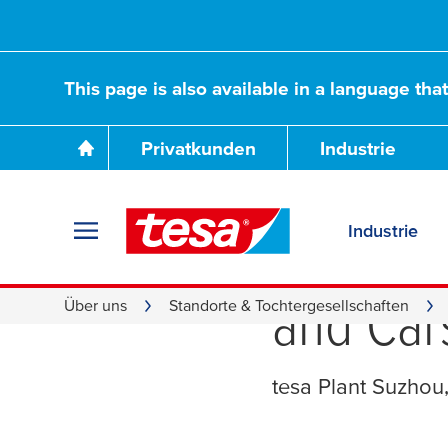
This page is also available in a language tha
Privatkunden
Industrie
Industrie
Special 
and Car
Über uns
Standorte & Tochtergesellschaften
tesa
Plant Suzhou