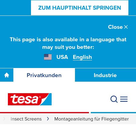
ZUM HAUPTINHALT SPRINGEN
Close
This page is also available in a language that
may suit you better:
USA
English
Privatkunden
Industrie
Insect Screens
Montageanleitung für Fliegengitter