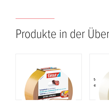
Produkte in der Über
tesa
® extra stark klebend
tesa
® r
entfern