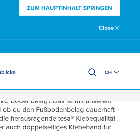
ZUM HAUPTINHALT SPRINGEN
Close
nblicke
CH
 PVC Bodenbelag? Das ist mit unserem
al ob du den Fußbodenbelag dauerhaft
t die herausragende
tesa
® Klebequalität
er auch doppelseitiges Klebeband für