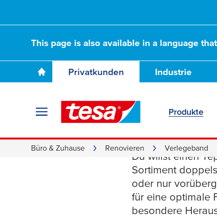
This page is also available in a language tha
Privatkunden
Industrie
Produkte
Verleg
Büro & Zuhause
Renovieren
Verlegeband
Du willst einen T
Sortiment doppels
oder nur vorüberg
für eine optimale
besondere Heraus