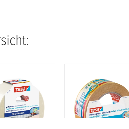
sicht:
ückstandsfrei
tesa
® universal
bar