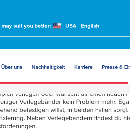
t may suit you better:
USA
English
Über uns
Nachhaltigkeit
Karriere
Presse & Ei
eband
eppich verlegen oder wünscht dir einen neuen
eitiger Verlegebänder kein Problem mehr. Eg
ehend befestigen willst, in beiden Fällen sorg
 Fixierung. Neben Verlegebändern findest du hi
forderungen.