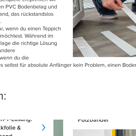
 den PVC Bodenbelag und
and, das rückstandslos
n.
ar, wenn du einen Teppich
n möchtest. Während im
rlage die richtige Lösung
 andere
 wenn du die
es selbst für absolute Anfänger kein Problem, einen Bode
n:
in-1-Lösung:
Putzbänder
kfolie &
band