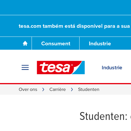
tesa.com também está disponível para a sua 
Consument
Industrie
Industrie
Over ons
Carrière
Studenten
Studenten: 
Studenten