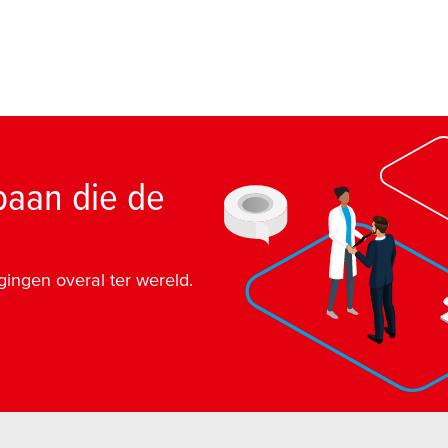
baan die de
igingen overal ter wereld.