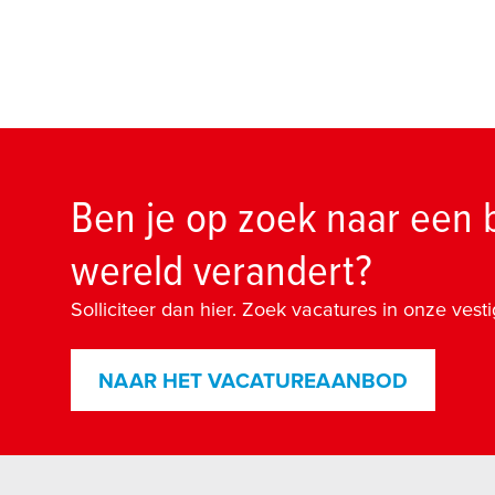
Ben je op zoek naar een 
wereld verandert?
Solliciteer dan hier. Zoek vacatures in onze vest
NAAR HET VACATUREAANBOD